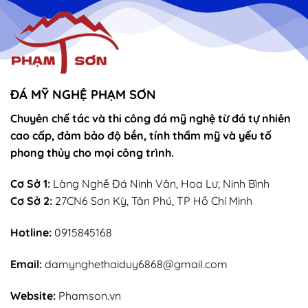
vọng
Thánh
–
Mẫu
sắn
lễ
sớ
rút
chân
nhang
ĐÁ MỸ NGHỆ PHẠM SƠN
Chuyên chế tác và thi công đá mỹ nghệ từ đá tự nhiên
cao cấp, đảm bảo độ bền, tính thẩm mỹ và yếu tố
phong thủy cho mọi công trình.
Cơ Sở 1:
Làng Nghề Đá Ninh Vân, Hoa Lư, Ninh Bình
Cơ Sở 2:
27CN6 Sơn Kỳ, Tân Phú, TP Hồ Chí Minh
Hotline:
0915845168
Email:
damynghethaiduy6868@gmail.com
Website:
Phamson.vn