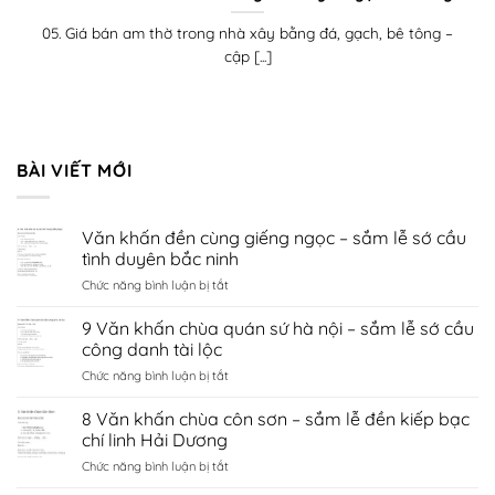
05. Giá bán am thờ trong nhà xây bằng đá, gạch, bê tông –
cập [...]
BÀI VIẾT MỚI
Văn khấn đền cùng giếng ngọc – sắm lễ sớ cầu
tình duyên bắc ninh
ở
Chức năng bình luận bị tắt
Văn
khấn
9 Văn khấn chùa quán sứ hà nội – sắm lễ sớ cầu
đền
công danh tài lộc
cùng
ở
Chức năng bình luận bị tắt
giếng
9
ngọc
Văn
8 Văn khấn chùa côn sơn – sắm lễ đền kiếp bạc
–
khấn
sắm
chí linh Hải Dương
chùa
lễ
ở
Chức năng bình luận bị tắt
quán
sớ
8
sứ
cầu