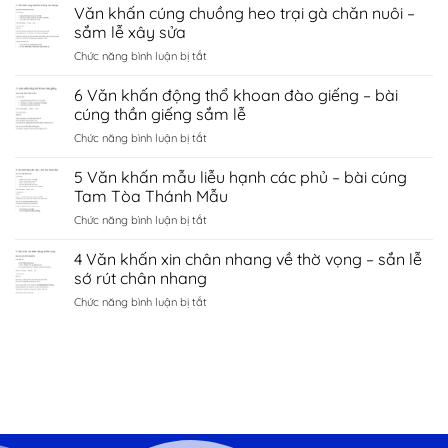
Văn
Văn khấn cúng chuồng heo trại gà chăn nuôi –
hà
tình
khấn
nội
sắm lễ xây sửa
duyên
chùa
–
bắc
ở
Chức năng bình luận bị tắt
côn
sắm
ninh
Văn
sơn
lễ
khấn
6 Văn khấn động thổ khoan đào giếng – bài
–
sớ
cúng
sắm
cúng thần giếng sắm lễ
cầu
chuồng
lễ
công
ở
Chức năng bình luận bị tắt
heo
đền
danh
6
trại
kiếp
tài
Văn
5 Văn khấn mẫu liễu hạnh các phủ – bài cúng
gà
bạc
lộc
khấn
chăn
Tam Tòa Thánh Mẫu
chí
động
nuôi
linh
ở
Chức năng bình luận bị tắt
thổ
–
Hải
5
khoan
sắm
Dương
Văn
4 Văn khấn xin chân nhang về thờ vọng – sắn lễ
đào
lễ
khấn
giếng
sớ rút chân nhang
xây
mẫu
–
sửa
ở
Chức năng bình luận bị tắt
liễu
bài
4
hạnh
cúng
Văn
các
thần
khấn
phủ
giếng
xin
–
sắm
chân
bài
lễ
nhang
cúng
về
Tam
thờ
Tòa