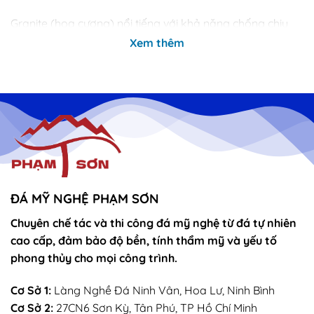
Granite (hoa cương) nổi tiếng với khả năng chống chịu
thời tiết cực tốt, ít thấm nước, không rêu mốc, giúp công
Xem thêm
trình luôn giữ được vẻ đẹp bền vững theo thời gian.
ĐÁ MỸ NGHỆ PHẠM SƠN
Chuyên chế tác và thi công đá mỹ nghệ từ đá tự nhiên
cao cấp, đảm bảo độ bền, tính thẩm mỹ và yếu tố
phong thủy cho mọi công trình.
Cơ Sở 1:
Làng Nghề Đá Ninh Vân, Hoa Lư, Ninh Bình
Mộ đá granite nguyên khối hoa cương cẩm thạch bán bà rịa
Cơ Sở 2:
27CN6 Sơn Kỳ, Tân Phú, TP Hồ Chí Minh
vũng tàu