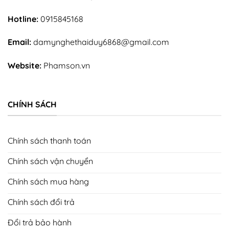
Hotline:
0915845168
Email:
damynghethaiduy6868@gmail.com
Website:
Phamson.vn
CHÍNH SÁCH
Chính sách thanh toán
Chính sách vận chuyển
Chính sách mua hàng
Mộ đá granite nguyên khối hoa cương cẩm thạch bán bạc
liêu
Chính sách đổi trả
Đổi trả bảo hành
Ưu điểm vượt trội của mộ đá granite hoa