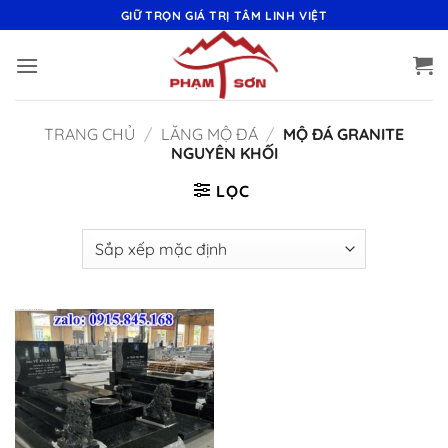
Bỏ
GIỮ TRỌN GIÁ TRỊ TÂM LINH VIỆT
qua
nội
dung
TRANG CHỦ
/
LĂNG MỘ ĐÁ
/
MỘ ĐÁ GRANITE
NGUYÊN KHỐI
LỌC