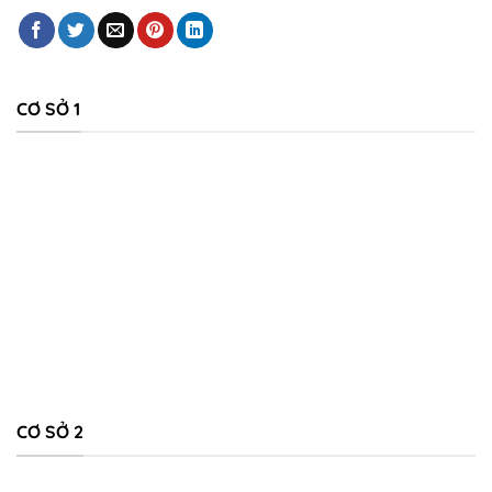
cương
Độ bền gần như vĩnh cửu
Đá granite có độ cứng cao, chịu lực lớn, không nứt vỡ,
CƠ SỞ 1
không bị ảnh hưởng bởi mưa nắng hay môi trường ẩm
thấp. Tuổi thọ có thể lên đến
100 năm hoặc hơn
.
Bề mặt bóng đẹp – sang trọng
Mộ đá granite được đánh bóng kỹ, tạo độ sáng tự nhiên,
dễ lau chùi, không bám bụi, mang lại vẻ trang nghiêm và
hiện đại.
Chống thấm – không rêu mốc
Khác với đá xanh, granite ít thấm nước nên không bị rêu
mốc, giữ màu sắc ổn định lâu dài.
CƠ SỞ 2
Đa dạng màu sắc cao cấp
Đen tuyền
: sang trọng, phổ biến nhất