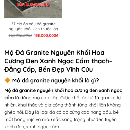
27 Mộ ốp xây đá granite
nguyên khối kích thước lớn
Giá
Giá
140,000,000
₫
138,000,000
₫
gốc
hiện
là:
tại
140,000,000₫.
là:
138,000,000₫.
Mộ Đá Granite Nguyên Khối Hoa
Cương Đen Xanh Ngọc Cẩm thạch–
Đẳng Cấp, Bền Đẹp Vĩnh Cửu
Mộ đá granite nguyên khối là gì?
Mộ đá granite nguyên khối hoa cương đen xanh ngọc
cẩm
là dòng mộ cao cấp được chế tác từ đá granite tự
nhiên, khai thác và gia công thành từng khối liền không
ghép nối. Đây là loại đá có độ cứng cao hàng đầu, bề
mặt bóng mịn và màu sắc sang trọng như đen tuyền,
xanh đen, xanh ngọc cẩm.