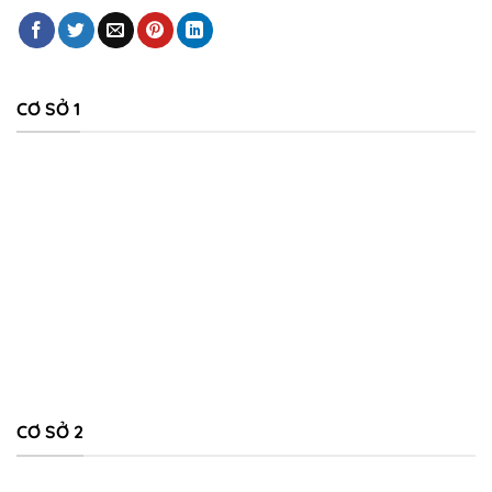
CƠ SỞ 1
Bộ bàn ghế sân vưởn đá tự nhiên nguyên khối đẹp
Vì sao bàn ghế đá nguyên khối luôn bán
chạy?
CƠ SỞ 2