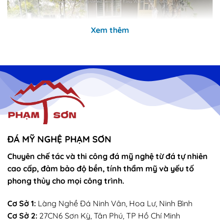
Xem thêm
ĐÁ MỸ NGHỆ PHẠM SƠN
Chuyên chế tác và thi công đá mỹ nghệ từ đá tự nhiên
Bộ bàn ghế biệt thự đá tự nhiên nguyên khối đẹp
cao cấp, đảm bảo độ bền, tính thẩm mỹ và yếu tố
phong thủy cho mọi công trình.
Cơ Sở 1:
Làng Nghề Đá Ninh Vân, Hoa Lư, Ninh Bình
Cơ Sở 2:
27CN6 Sơn Kỳ, Tân Phú, TP Hồ Chí Minh