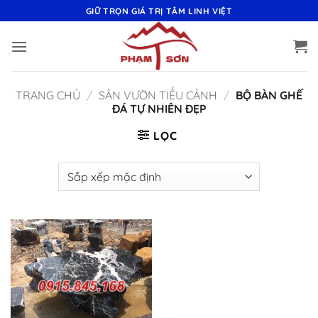
Bỏ
GIỮ TRỌN GIÁ TRỊ TÂM LINH VIỆT
qua
nội
dung
TRANG CHỦ
/
SÂN VƯỜN TIỂU CẢNH
/
BỘ BÀN GHẾ
ĐÁ TỰ NHIÊN ĐẸP
LỌC