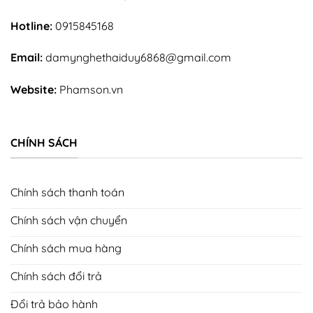
Hotline:
0915845168
Email:
damynghethaiduy6868@gmail.com
Website:
Phamson.vn
CHÍNH SÁCH
Bộ bàn ghế nhà thờ họ từ đường đá tự nhiên nguyên khối
đẹp
Chính sách thanh toán
Chính sách vận chuyển
Chính sách mua hàng
Chính sách đổi trả
Đổi trả bảo hành