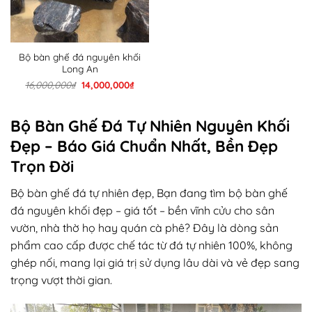
Bộ bàn ghế đá nguyên khối
Long An
Giá
Giá
16,000,000
₫
14,000,000
₫
gốc
hiện
là:
tại
16,000,000₫.
là:
14,000,000₫.
Bộ Bàn Ghế Đá Tự Nhiên Nguyên Khối
Đẹp – Báo Giá Chuẩn Nhất, Bền Đẹp
Trọn Đời
Bộ bàn ghế đá tự nhiên đẹp, Bạn đang tìm bộ bàn ghế
đá nguyên khối đẹp – giá tốt – bền vĩnh cửu cho sân
vườn, nhà thờ họ hay quán cà phê? Đây là dòng sản
phẩm cao cấp được chế tác từ đá tự nhiên 100%, không
ghép nối, mang lại giá trị sử dụng lâu dài và vẻ đẹp sang
trọng vượt thời gian.