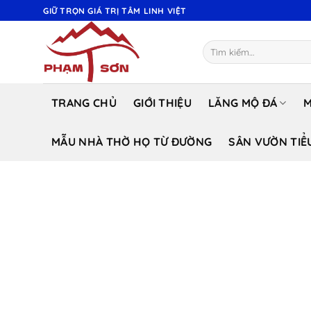
Bỏ
GIỮ TRỌN GIÁ TRỊ TÂM LINH VIỆT
qua
nội
Tìm
dung
kiếm:
TRANG CHỦ
GIỚI THIỆU
LĂNG MỘ ĐÁ
M
MẪU NHÀ THỜ HỌ TỪ ĐƯỜNG
SÂN VƯỜN TIỂ