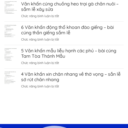
Văn
Văn khấn cúng chuồng heo trại gà chăn nuôi –
hà
tình
khấn
nội
sắm lễ xây sửa
duyên
chùa
–
bắc
ở
Chức năng bình luận bị tắt
côn
sắm
ninh
Văn
sơn
lễ
khấn
6 Văn khấn động thổ khoan đào giếng – bài
–
sớ
cúng
sắm
cúng thần giếng sắm lễ
cầu
chuồng
lễ
công
ở
Chức năng bình luận bị tắt
heo
đền
danh
6
trại
kiếp
tài
Văn
5 Văn khấn mẫu liễu hạnh các phủ – bài cúng
gà
bạc
lộc
khấn
chăn
Tam Tòa Thánh Mẫu
chí
động
nuôi
linh
ở
Chức năng bình luận bị tắt
thổ
–
Hải
5
khoan
sắm
Dương
Văn
4 Văn khấn xin chân nhang về thờ vọng – sắn lễ
đào
lễ
khấn
giếng
sớ rút chân nhang
xây
mẫu
–
sửa
ở
Chức năng bình luận bị tắt
liễu
bài
4
hạnh
cúng
Văn
các
thần
khấn
phủ
giếng
xin
–
sắm
chân
bài
lễ
nhang
cúng
về
Tam
thờ
Tòa