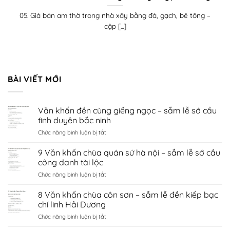
05. Giá bán am thờ trong nhà xây bằng đá, gạch, bê tông –
cập [...]
BÀI VIẾT MỚI
Văn khấn đền cùng giếng ngọc – sắm lễ sớ cầu
tình duyên bắc ninh
ở
Chức năng bình luận bị tắt
Văn
khấn
9 Văn khấn chùa quán sứ hà nội – sắm lễ sớ cầu
đền
công danh tài lộc
cùng
ở
Chức năng bình luận bị tắt
giếng
9
ngọc
Văn
8 Văn khấn chùa côn sơn – sắm lễ đền kiếp bạc
–
khấn
sắm
chí linh Hải Dương
chùa
lễ
ở
Chức năng bình luận bị tắt
quán
sớ
8
sứ
cầu