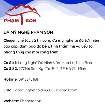
vọng
Thánh
–
Mẫu
sắn
lễ
sớ
rút
chân
nhang
ĐÁ MỸ NGHỆ PHẠM SƠN
Chuyên chế tác và thi công đá mỹ nghệ từ đá tự nhiên
cao cấp, đảm bảo độ bền, tính thẩm mỹ và yếu tố
phong thủy cho mọi công trình.
Cơ Sở 1:
Làng Nghề Đá Ninh Vân, Hoa Lư, Ninh Bình
Cơ Sở 2:
27CN6 Sơn Kỳ, Tân Phú, TP Hồ Chí Minh
Hotline:
0915845168
Email:
damynghethaiduy6868@gmail.com
Website:
Phamson.vn