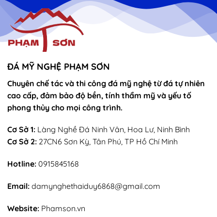
vọng
Thánh
–
Mẫu
sắn
lễ
sớ
rút
chân
nhang
ĐÁ MỸ NGHỆ PHẠM SƠN
Chuyên chế tác và thi công đá mỹ nghệ từ đá tự nhiên
cao cấp, đảm bảo độ bền, tính thẩm mỹ và yếu tố
phong thủy cho mọi công trình.
Cơ Sở 1:
Làng Nghề Đá Ninh Vân, Hoa Lư, Ninh Bình
Cơ Sở 2:
27CN6 Sơn Kỳ, Tân Phú, TP Hồ Chí Minh
Hotline:
0915845168
Email:
damynghethaiduy6868@gmail.com
Website:
Phamson.vn