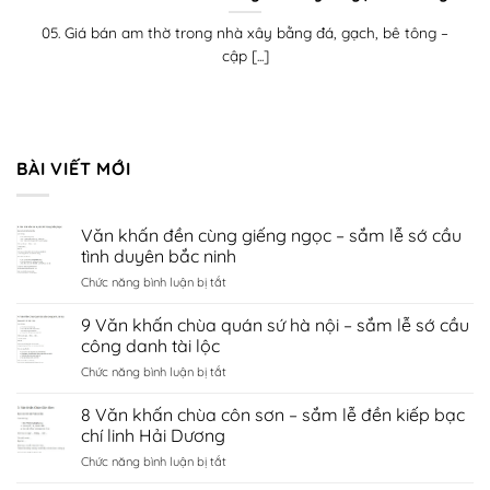
05. Giá bán am thờ trong nhà xây bằng đá, gạch, bê tông –
cập [...]
BÀI VIẾT MỚI
Văn khấn đền cùng giếng ngọc – sắm lễ sớ cầu
tình duyên bắc ninh
ở
Chức năng bình luận bị tắt
Văn
khấn
9 Văn khấn chùa quán sứ hà nội – sắm lễ sớ cầu
đền
công danh tài lộc
cùng
ở
Chức năng bình luận bị tắt
giếng
9
ngọc
Văn
8 Văn khấn chùa côn sơn – sắm lễ đền kiếp bạc
–
khấn
sắm
chí linh Hải Dương
chùa
lễ
ở
Chức năng bình luận bị tắt
quán
sớ
8
sứ
cầu