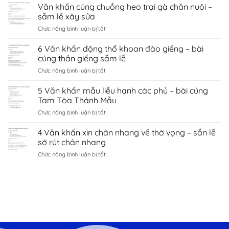
Văn
Văn khấn cúng chuồng heo trại gà chăn nuôi –
hà
tình
khấn
nội
sắm lễ xây sửa
duyên
chùa
–
bắc
ở
Chức năng bình luận bị tắt
côn
sắm
ninh
Văn
sơn
lễ
khấn
6 Văn khấn động thổ khoan đào giếng – bài
–
sớ
cúng
sắm
cúng thần giếng sắm lễ
cầu
chuồng
lễ
công
ở
Chức năng bình luận bị tắt
heo
đền
danh
6
trại
kiếp
tài
Văn
5 Văn khấn mẫu liễu hạnh các phủ – bài cúng
gà
bạc
lộc
khấn
chăn
Tam Tòa Thánh Mẫu
chí
động
nuôi
linh
ở
Chức năng bình luận bị tắt
thổ
–
Hải
5
khoan
sắm
Dương
Văn
4 Văn khấn xin chân nhang về thờ vọng – sắn lễ
đào
lễ
khấn
giếng
sớ rút chân nhang
xây
mẫu
–
sửa
ở
Chức năng bình luận bị tắt
liễu
bài
4
hạnh
cúng
Văn
các
thần
khấn
phủ
giếng
xin
–
sắm
chân
bài
lễ
nhang
cúng
về
Tam
thờ
Tòa