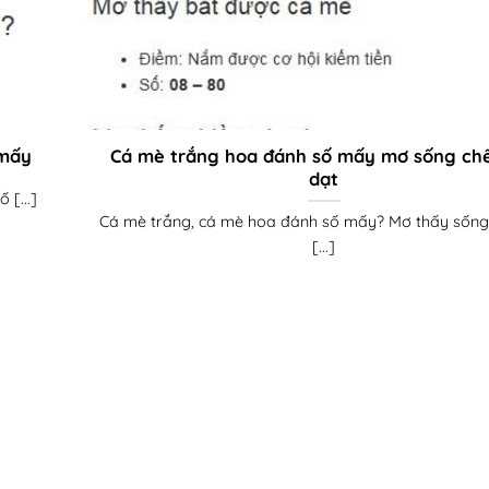
 mấy
Cá mè trắng hoa đánh số mấy mơ sống chế
dạt
 [...]
Cá mè trắng, cá mè hoa đánh số mấy? Mơ thấy sống 
[...]