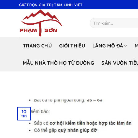
Bỏ
GIỮ TRỌN GIÁ TRỊ TÂM LINH VIỆT
qua
nội
Tìm
dung
kiếm:
TRANG CHỦ
GIỚI THIỆU
LĂNG MỘ ĐÁ
M
MẪU NHÀ THỜ HỌ TỪ ĐƯỜNG
SÂN VƯỜN TIỂ
10
Th5