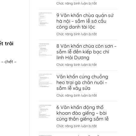
ở
Chức năng bình luận bị tắt
Văn
khấn
9 Văn khấn chùa quán sứ
đền
hà nội – sắm lễ sớ cầu
cùng
công danh tài lộc
giếng
ở
Chức năng bình luận bị tắt
ngọc
9
–
t trôi
Văn
sắm
8 Văn khấn chùa côn sơn –
khấn
lễ
sắm lễ đền kiếp bạc chí
chùa
sớ
linh Hải Dương
quán
cầu
– chết –
ở
Chức năng bình luận bị tắt
sứ
tình
8
hà
duyên
Văn
nội
bắc
Văn khấn cúng chuồng
khấn
–
ninh
heo trại gà chăn nuôi –
chùa
sắm
sắm lễ xây sửa
côn
lễ
ở
Chức năng bình luận bị tắt
sơn
sớ
Văn
–
cầu
khấn
sắm
công
6 Văn khấn động thổ
cúng
lễ
danh
khoan đào giếng – bài
chuồng
đền
tài
cúng thần giếng sắm lễ
heo
kiếp
lộc
ở
Chức năng bình luận bị tắt
trại
bạc
6
gà
chí
Văn