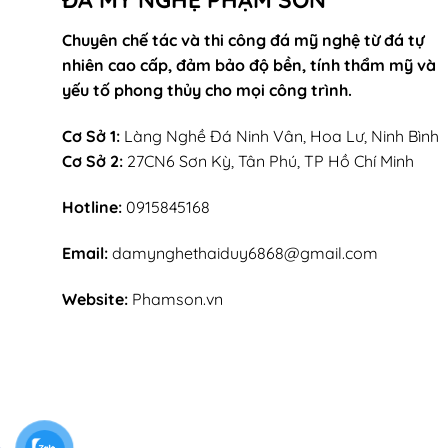
Chuyên chế tác và thi công đá mỹ nghệ từ đá tự
nhiên cao cấp, đảm bảo độ bền, tính thẩm mỹ và
yếu tố phong thủy cho mọi công trình.
Cơ Sở 1:
Làng Nghề Đá Ninh Vân, Hoa Lư, Ninh Bình
Cơ Sở 2:
27CN6 Sơn Kỳ, Tân Phú, TP Hồ Chí Minh
Hotline:
0915845168
Email:
damynghethaiduy6868@gmail.com
Website:
Phamson.vn