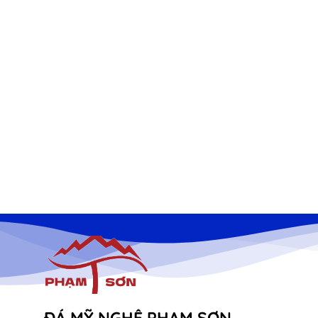
ĐÁ MỸ NGHỆ PHẠM SƠN