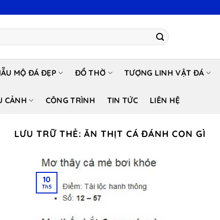
ẪU MỘ ĐÁ ĐẸP
ĐỒ THỜ
TƯỢNG LINH VẬT ĐÁ
U CẢNH
CÔNG TRÌNH
TIN TỨC
LIÊN HỆ
LƯU TRỮ THẺ:
ĂN THỊT CÁ ĐÁNH CON GÌ
10
Th5