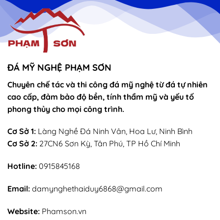
vọng
Thánh
–
Mẫu
sắn
lễ
sớ
rút
chân
nhang
ĐÁ MỸ NGHỆ PHẠM SƠN
Chuyên chế tác và thi công đá mỹ nghệ từ đá tự nhiên
cao cấp, đảm bảo độ bền, tính thẩm mỹ và yếu tố
phong thủy cho mọi công trình.
Cơ Sở 1:
Làng Nghề Đá Ninh Vân, Hoa Lư, Ninh Bình
Cơ Sở 2:
27CN6 Sơn Kỳ, Tân Phú, TP Hồ Chí Minh
Hotline:
0915845168
Email:
damynghethaiduy6868@gmail.com
Website:
Phamson.vn