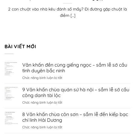
2 con chuột vào nhà kêu đánh số mấy? Đi đường gặp chuột là
điềm [...]
BÀI VIẾT MỚI
Văn khấn đền cùng giếng ngọc – sắm lễ sớ cầu
tình duyên bắc ninh
ở
Chức năng bình luận bị tắt
Văn
khấn
9 Văn khấn chùa quán sứ hà nội – sắm lễ sớ cầu
đền
công danh tài lộc
cùng
ở
Chức năng bình luận bị tắt
giếng
9
ngọc
Văn
8 Văn khấn chùa côn sơn – sắm lễ đền kiếp bạc
–
khấn
sắm
chí linh Hải Dương
chùa
lễ
ở
Chức năng bình luận bị tắt
quán
sớ
8
sứ
cầu