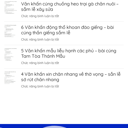
Văn
Văn khấn cúng chuồng heo trại gà chăn nuôi –
hà
tình
khấn
nội
sắm lễ xây sửa
duyên
chùa
–
bắc
ở
Chức năng bình luận bị tắt
côn
sắm
ninh
Văn
sơn
lễ
khấn
6 Văn khấn động thổ khoan đào giếng – bài
–
sớ
cúng
sắm
cúng thần giếng sắm lễ
cầu
chuồng
lễ
công
ở
Chức năng bình luận bị tắt
heo
đền
danh
6
trại
kiếp
tài
Văn
5 Văn khấn mẫu liễu hạnh các phủ – bài cúng
gà
bạc
lộc
khấn
chăn
Tam Tòa Thánh Mẫu
chí
động
nuôi
linh
ở
Chức năng bình luận bị tắt
thổ
–
Hải
5
khoan
sắm
Dương
Văn
4 Văn khấn xin chân nhang về thờ vọng – sắn lễ
đào
lễ
khấn
giếng
sớ rút chân nhang
xây
mẫu
–
sửa
ở
Chức năng bình luận bị tắt
liễu
bài
4
hạnh
cúng
Văn
các
thần
khấn
phủ
giếng
xin
–
sắm
chân
bài
lễ
nhang
cúng
về
Tam
thờ
Tòa