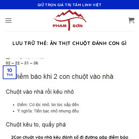
Bỏ
GIỮ TRỌN GIÁ TRỊ TÂM LINH VIỆT
qua
nội
dung
LƯU TRỮ THẺ:
ĂN THỊT CHUỘT ĐÁNH CON GÌ
10
Th5
2Con chuột vào nhà kêu đánh số đi đường gặp điềm báo