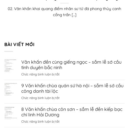
02. Văn khấn khai quang điểm nhãn sư tử đá phong thủy canh
cổng trấn [...]
BÀI VIẾT MỚI
Văn khấn đền cùng giếng ngọc – sắm lễ sớ cầu
tình duyên bắc ninh
ở
Chức năng bình luận bị tắt
Văn
khấn
9 Văn khấn chùa quán sứ hà nội – sắm lễ sớ cầu
đền
công danh tài lộc
cùng
ở
Chức năng bình luận bị tắt
giếng
9
ngọc
Văn
8 Văn khấn chùa côn sơn – sắm lễ đền kiếp bạc
–
khấn
sắm
chí linh Hải Dương
chùa
lễ
ở
Chức năng bình luận bị tắt
quán
sớ
8
sứ
cầu