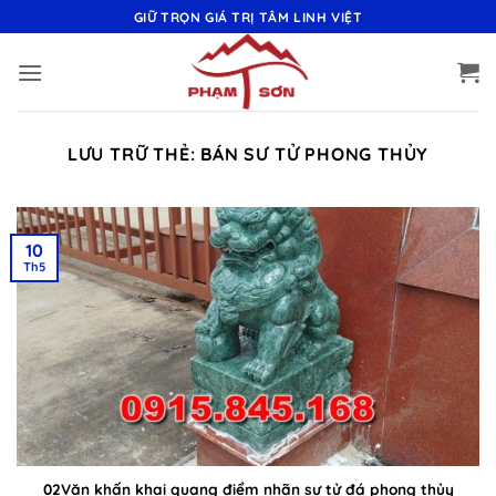
Bỏ
GIỮ TRỌN GIÁ TRỊ TÂM LINH VIỆT
qua
nội
dung
LƯU TRỮ THẺ:
BÁN SƯ TỬ PHONG THỦY
10
Th5
02Văn khấn khai quang điểm nhãn sư tử đá phong thủy