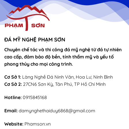
vọng
Thánh
–
Mẫu
sắn
lễ
sớ
rút
chân
nhang
ĐÁ MỸ NGHỆ PHẠM SƠN
Chuyên chế tác và thi công đá mỹ nghệ từ đá tự nhiên
cao cấp, đảm bảo độ bền, tính thẩm mỹ và yếu tố
phong thủy cho mọi công trình.
Cơ Sở 1:
Làng Nghề Đá Ninh Vân, Hoa Lư, Ninh Bình
Cơ Sở 2:
27CN6 Sơn Kỳ, Tân Phú, TP Hồ Chí Minh
Hotline:
0915845168
Email:
damynghethaiduy6868@gmail.com
Website:
Phamson.vn