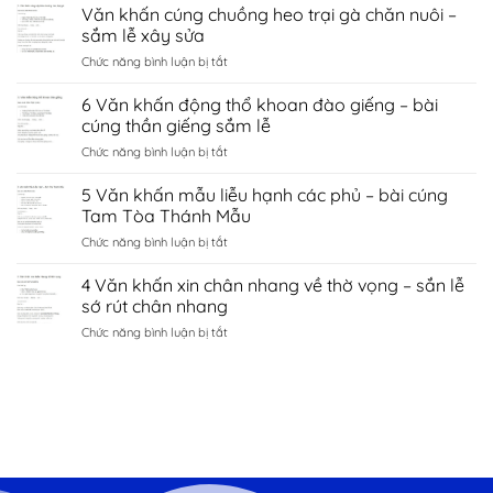
Văn
Văn khấn cúng chuồng heo trại gà chăn nuôi –
hà
tình
khấn
nội
sắm lễ xây sửa
duyên
chùa
–
bắc
ở
Chức năng bình luận bị tắt
côn
sắm
ninh
Văn
sơn
lễ
khấn
6 Văn khấn động thổ khoan đào giếng – bài
–
sớ
cúng
sắm
cúng thần giếng sắm lễ
cầu
chuồng
lễ
công
ở
Chức năng bình luận bị tắt
heo
đền
danh
6
trại
kiếp
tài
Văn
5 Văn khấn mẫu liễu hạnh các phủ – bài cúng
gà
bạc
lộc
khấn
chăn
Tam Tòa Thánh Mẫu
chí
động
nuôi
linh
ở
Chức năng bình luận bị tắt
thổ
–
Hải
5
khoan
sắm
Dương
Văn
4 Văn khấn xin chân nhang về thờ vọng – sắn lễ
đào
lễ
khấn
giếng
sớ rút chân nhang
xây
mẫu
–
sửa
ở
Chức năng bình luận bị tắt
liễu
bài
4
hạnh
cúng
Văn
các
thần
khấn
phủ
giếng
xin
–
sắm
chân
bài
lễ
nhang
cúng
về
Tam
thờ
Tòa