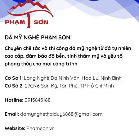
–
Mẫu
sắn
lễ
sớ
rút
chân
nhang
ĐÁ MỸ NGHỆ PHẠM SƠN
Chuyên chế tác và thi công đá mỹ nghệ từ đá tự nhiên
cao cấp, đảm bảo độ bền, tính thẩm mỹ và yếu tố
phong thủy cho mọi công trình.
Cơ Sở 1:
Làng Nghề Đá Ninh Vân, Hoa Lư, Ninh Bình
Cơ Sở 2:
27CN6 Sơn Kỳ, Tân Phú, TP Hồ Chí Minh
Hotline:
0915845168
Email:
damynghethaiduy6868@gmail.com
Website:
Phamson.vn