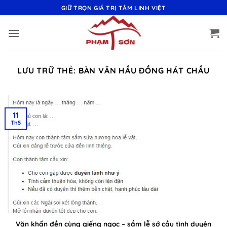
Bỏ
GIỮ TRỌN GIÁ TRỊ TÂM LINH VIỆT
qua
nội
dung
LƯU TRỮ THẺ:
BÀN VĂN HẦU ĐỒNG HÁT CHẦU
11
Th5
Văn khấn đền cùng giếng ngọc – sắm lễ sớ cầu tình duyên