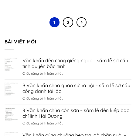
1
2
BÀI VIẾT MỚI
Văn khấn đền cùng giếng ngọc – sắm lễ sớ cầu
tình duyên bắc ninh
ở
Chức năng bình luận bị tắt
Văn
khấn
9 Văn khấn chùa quán sứ hà nội – sắm lễ sớ cầu
đền
công danh tài lộc
cùng
ở
Chức năng bình luận bị tắt
giếng
9
ngọc
Văn
8 Văn khấn chùa côn sơn – sắm lễ đền kiếp bạc
–
khấn
sắm
chí linh Hải Dương
chùa
lễ
ở
Chức năng bình luận bị tắt
quán
sớ
8
sứ
cầu
Văn
Văn khấn cúng chuồng heo trại gà chăn nuôi –
hà
tình