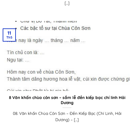
[...]
11
Th5
8 Văn khấn chùa côn sơn – sắm lễ đền kiếp bạc chí linh Hải
Dương
08. Văn khấn Chùa Côn Sơn – Đền Kiếp Bạc (Chí Linh, Hải
Dương) – [...]