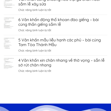
khấn
nội
sắm lễ xây sửa
duyên
chùa
–
bắc
ở
Chức năng bình luận bị tắt
côn
sắm
ninh
Văn
sơn
lễ
khấn
6 Văn khấn động thổ khoan đào giếng – bài
–
sớ
cúng
sắm
cúng thần giếng sắm lễ
cầu
chuồng
lễ
công
ở
Chức năng bình luận bị tắt
heo
đền
danh
6
trại
kiếp
tài
Văn
5 Văn khấn mẫu liễu hạnh các phủ – bài cúng
gà
bạc
lộc
khấn
chăn
Tam Tòa Thánh Mẫu
chí
động
nuôi
linh
ở
Chức năng bình luận bị tắt
thổ
–
Hải
5
khoan
sắm
Dương
Văn
4 Văn khấn xin chân nhang về thờ vọng – sắn lễ
đào
lễ
khấn
giếng
sớ rút chân nhang
xây
mẫu
–
sửa
ở
Chức năng bình luận bị tắt
liễu
bài
4
hạnh
cúng
Văn
các
thần
khấn
phủ
giếng
xin
–
sắm
chân
bài
lễ
nhang
cúng
về
Tam
thờ
Tòa
vọng
Thánh