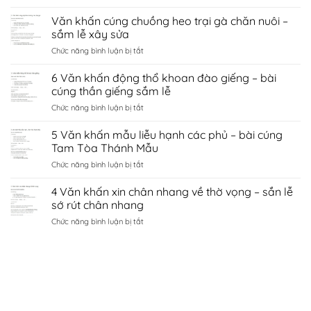
8
sứ
cầu
Văn
Văn khấn cúng chuồng heo trại gà chăn nuôi –
hà
tình
khấn
nội
sắm lễ xây sửa
duyên
chùa
–
bắc
ở
Chức năng bình luận bị tắt
côn
sắm
ninh
Văn
sơn
lễ
khấn
6 Văn khấn động thổ khoan đào giếng – bài
–
sớ
cúng
sắm
cúng thần giếng sắm lễ
cầu
chuồng
lễ
công
ở
Chức năng bình luận bị tắt
heo
đền
danh
6
trại
kiếp
tài
Văn
5 Văn khấn mẫu liễu hạnh các phủ – bài cúng
gà
bạc
lộc
khấn
chăn
Tam Tòa Thánh Mẫu
chí
động
nuôi
linh
ở
Chức năng bình luận bị tắt
thổ
–
Hải
5
khoan
sắm
Dương
Văn
4 Văn khấn xin chân nhang về thờ vọng – sắn lễ
đào
lễ
khấn
giếng
sớ rút chân nhang
xây
mẫu
–
sửa
ở
Chức năng bình luận bị tắt
liễu
bài
4
hạnh
cúng
Văn
các
thần
khấn
phủ
giếng
xin
–
sắm
chân
bài
lễ
nhang
cúng
về
Tam