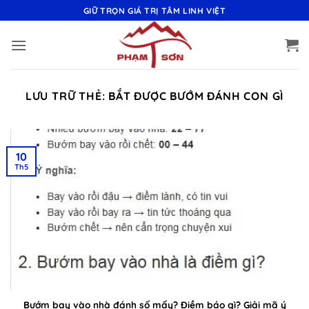
Bỏ
GIỮ TRỌN GIÁ TRỊ TÂM LINH VIỆT
qua
nội
dung
LƯU TRỮ THẺ:
BẮT ĐƯỢC BƯỚM ĐÁNH CON GÌ
10
Th5
Bướm bay vào nhà đánh số mấy? Điềm báo gì? Giải mã ý