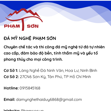
thờ
Tòa
vọng
Thánh
–
Mẫu
sắn
lễ
sớ
rút
chân
nhang
ĐÁ MỸ NGHỆ PHẠM SƠN
Chuyên chế tác và thi công đá mỹ nghệ từ đá tự nhiên
cao cấp, đảm bảo độ bền, tính thẩm mỹ và yếu tố
phong thủy cho mọi công trình.
Cơ Sở 1:
Làng Nghề Đá Ninh Vân, Hoa Lư, Ninh Bình
Cơ Sở 2:
27CN6 Sơn Kỳ, Tân Phú, TP Hồ Chí Minh
Hotline:
0915845168
Email:
damynghethaiduy6868@gmail.com
Website:
Phamson.vn