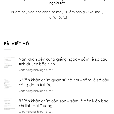
nghĩa tốt
Bướm bay vào nhà đánh số mấy? Điềm báo gì? Giải mã ý
nghĩa tốt [...]
BÀI VIẾT MỚI
Văn khấn đền cùng giếng ngọc – sắm lễ sớ cầu
tình duyên bắc ninh
ở
Chức năng bình luận bị tắt
Văn
khấn
9 Văn khấn chùa quán sứ hà nội – sắm lễ sớ cầu
đền
công danh tài lộc
cùng
ở
Chức năng bình luận bị tắt
giếng
9
ngọc
Văn
8 Văn khấn chùa côn sơn – sắm lễ đền kiếp bạc
–
khấn
sắm
chí linh Hải Dương
chùa
lễ
ở
Chức năng bình luận bị tắt
quán
sớ