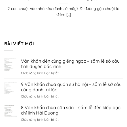
2 con chuột vào nhà kêu đánh số mấy? Đi đường gặp chuột là
điềm [...]
BÀI VIẾT MỚI
Văn khấn đền cùng giếng ngọc – sắm lễ sớ cầu
tình duyên bắc ninh
ở
Chức năng bình luận bị tắt
Văn
khấn
9 Văn khấn chùa quán sứ hà nội – sắm lễ sớ cầu
đền
công danh tài lộc
cùng
ở
Chức năng bình luận bị tắt
giếng
9
ngọc
Văn
8 Văn khấn chùa côn sơn – sắm lễ đền kiếp bạc
–
khấn
sắm
chí linh Hải Dương
chùa
lễ
ở
Chức năng bình luận bị tắt
quán
sớ
8
sứ
cầu