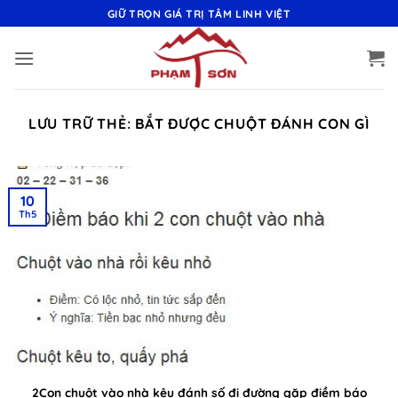
Bỏ
GIỮ TRỌN GIÁ TRỊ TÂM LINH VIỆT
qua
nội
dung
LƯU TRỮ THẺ:
BẮT ĐƯỢC CHUỘT ĐÁNH CON GÌ
10
Th5
2Con chuột vào nhà kêu đánh số đi đường gặp điềm báo