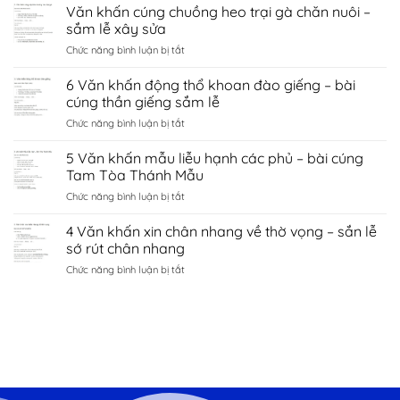
Văn
Văn khấn cúng chuồng heo trại gà chăn nuôi –
hà
tình
khấn
nội
sắm lễ xây sửa
duyên
chùa
–
bắc
ở
Chức năng bình luận bị tắt
côn
sắm
ninh
Văn
sơn
lễ
khấn
6 Văn khấn động thổ khoan đào giếng – bài
–
sớ
cúng
sắm
cúng thần giếng sắm lễ
cầu
chuồng
lễ
công
ở
Chức năng bình luận bị tắt
heo
đền
danh
6
trại
kiếp
tài
Văn
5 Văn khấn mẫu liễu hạnh các phủ – bài cúng
gà
bạc
lộc
khấn
chăn
Tam Tòa Thánh Mẫu
chí
động
nuôi
linh
ở
Chức năng bình luận bị tắt
thổ
–
Hải
5
khoan
sắm
Dương
Văn
4 Văn khấn xin chân nhang về thờ vọng – sắn lễ
đào
lễ
khấn
giếng
sớ rút chân nhang
xây
mẫu
–
sửa
ở
Chức năng bình luận bị tắt
liễu
bài
4
hạnh
cúng
Văn
các
thần
khấn
phủ
giếng
xin
–
sắm
chân
bài
lễ
nhang
cúng
về
Tam
thờ
Tòa