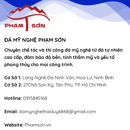
vọng
Thánh
–
Mẫu
sắn
lễ
sớ
rút
chân
nhang
ĐÁ MỸ NGHỆ PHẠM SƠN
Chuyên chế tác và thi công đá mỹ nghệ từ đá tự nhiên
cao cấp, đảm bảo độ bền, tính thẩm mỹ và yếu tố
phong thủy cho mọi công trình.
Cơ Sở 1:
Làng Nghề Đá Ninh Vân, Hoa Lư, Ninh Bình
Cơ Sở 2:
27CN6 Sơn Kỳ, Tân Phú, TP Hồ Chí Minh
Hotline:
0915845168
Email:
damynghethaiduy6868@gmail.com
Website:
Phamson.vn