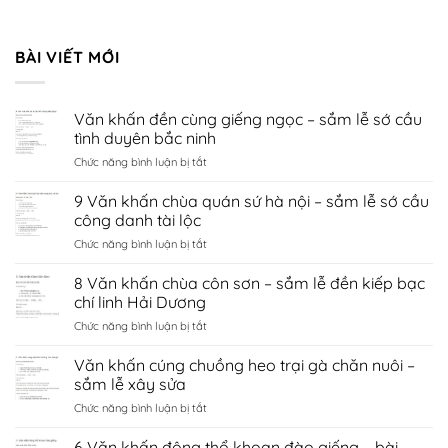
BÀI VIẾT MỚI
Văn khấn đền cùng giếng ngọc – sắm lễ sớ cầu
tình duyên bắc ninh
ở
Chức năng bình luận bị tắt
Văn
khấn
9 Văn khấn chùa quán sứ hà nội – sắm lễ sớ cầu
đền
công danh tài lộc
cùng
ở
Chức năng bình luận bị tắt
giếng
9
ngọc
Văn
8 Văn khấn chùa côn sơn – sắm lễ đền kiếp bạc
–
khấn
sắm
chí linh Hải Dương
chùa
lễ
ở
Chức năng bình luận bị tắt
quán
sớ
8
sứ
cầu
Văn
Văn khấn cúng chuồng heo trại gà chăn nuôi –
hà
tình
khấn
nội
sắm lễ xây sửa
duyên
chùa
–
bắc
ở
Chức năng bình luận bị tắt
côn
sắm
ninh
Văn
sơn
lễ
khấn
6 Văn khấn động thổ khoan đào giếng – bài
–
sớ