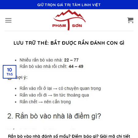
Bỏ
GIỮ TRỌN GIÁ TRỊ TÂM LINH VIỆT
qua
nội
dung
LƯU TRỮ THẺ:
BẮT ĐƯỢC RẮN ĐÁNH CON GÌ
10
Th5
Rắn bò vào nhà đánh số mấy? Điềm báo gì? Giải mã chi tiết