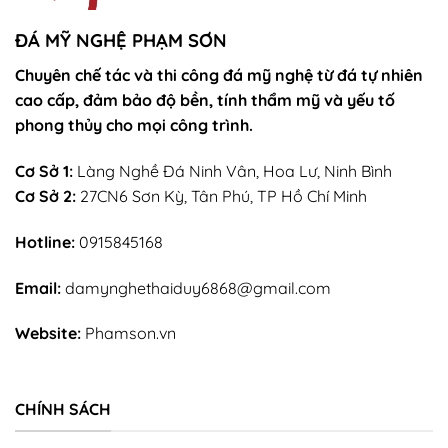
chân
nhang
ĐÁ MỸ NGHỆ PHẠM SƠN
Chuyên chế tác và thi công đá mỹ nghệ từ đá tự nhiên
cao cấp, đảm bảo độ bền, tính thẩm mỹ và yếu tố
phong thủy cho mọi công trình.
Cơ Sở 1:
Làng Nghề Đá Ninh Vân, Hoa Lư, Ninh Bình
Cơ Sở 2:
27CN6 Sơn Kỳ, Tân Phú, TP Hồ Chí Minh
Hotline:
0915845168
Email:
damynghethaiduy6868@gmail.com
Website:
Phamson.vn
CHÍNH SÁCH