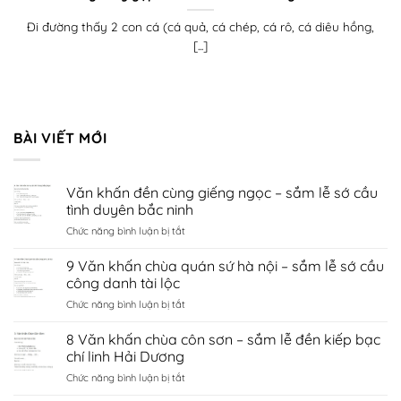
Đi đường thấy 2 con cá (cá quả, cá chép, cá rô, cá diêu hồng,
[...]
BÀI VIẾT MỚI
Văn khấn đền cùng giếng ngọc – sắm lễ sớ cầu
tình duyên bắc ninh
ở
Chức năng bình luận bị tắt
Văn
khấn
9 Văn khấn chùa quán sứ hà nội – sắm lễ sớ cầu
đền
công danh tài lộc
cùng
ở
Chức năng bình luận bị tắt
giếng
9
ngọc
Văn
8 Văn khấn chùa côn sơn – sắm lễ đền kiếp bạc
–
khấn
sắm
chí linh Hải Dương
chùa
lễ
ở
Chức năng bình luận bị tắt
quán
sớ
8
sứ
cầu