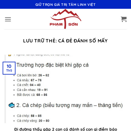
Bỏ
GIỮ TRỌN GIÁ TRỊ TÂM LINH VIỆT
qua
nội
dung
LƯU TRỮ THẺ:
CÁ ĐẺ ĐÁNH SỐ MẤY
10
Th5
Đi đường thấy gặp 2 con cá đánh số con gì điềm báo