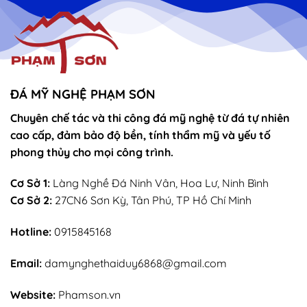
vọng
Thánh
–
Mẫu
sắn
lễ
sớ
rút
chân
nhang
ĐÁ MỸ NGHỆ PHẠM SƠN
Chuyên chế tác và thi công đá mỹ nghệ từ đá tự nhiên
cao cấp, đảm bảo độ bền, tính thẩm mỹ và yếu tố
phong thủy cho mọi công trình.
Cơ Sở 1:
Làng Nghề Đá Ninh Vân, Hoa Lư, Ninh Bình
Cơ Sở 2:
27CN6 Sơn Kỳ, Tân Phú, TP Hồ Chí Minh
Hotline:
0915845168
Email:
damynghethaiduy6868@gmail.com
Website:
Phamson.vn