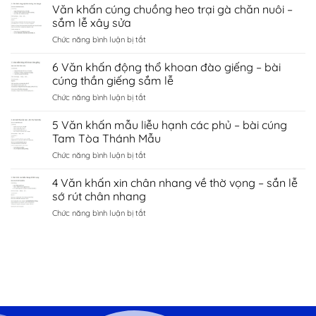
Văn
Văn khấn cúng chuồng heo trại gà chăn nuôi –
hà
tình
khấn
nội
sắm lễ xây sửa
duyên
chùa
–
bắc
ở
Chức năng bình luận bị tắt
côn
sắm
ninh
Văn
sơn
lễ
khấn
6 Văn khấn động thổ khoan đào giếng – bài
–
sớ
cúng
sắm
cúng thần giếng sắm lễ
cầu
chuồng
lễ
công
ở
Chức năng bình luận bị tắt
heo
đền
danh
6
trại
kiếp
tài
Văn
5 Văn khấn mẫu liễu hạnh các phủ – bài cúng
gà
bạc
lộc
khấn
chăn
Tam Tòa Thánh Mẫu
chí
động
nuôi
linh
ở
Chức năng bình luận bị tắt
thổ
–
Hải
5
khoan
sắm
Dương
Văn
4 Văn khấn xin chân nhang về thờ vọng – sắn lễ
đào
lễ
khấn
giếng
sớ rút chân nhang
xây
mẫu
–
sửa
ở
Chức năng bình luận bị tắt
liễu
bài
4
hạnh
cúng
Văn
các
thần
khấn
phủ
giếng
xin
–
sắm
chân
bài
lễ
nhang
cúng
về
Tam
thờ
Tòa