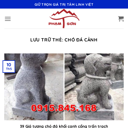
Bỏ
GIỮ TRỌN GIÁ TRỊ TÂM LINH VIỆT
qua
nội
dung
LƯU TRỮ THẺ:
CHÓ ĐÁ CẢNH
10
Th5
39 Giá tượng chó đá khối canh cổng trấn trạch