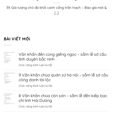
39. Giá tượng chó đá khối canh cổng trấn trạch – Báo giá mới &
[...]
BÀI VIẾT MỚI
Văn khấn đền cùng giếng ngọc – sắm lễ sớ cầu
tình duyên bắc ninh
ở
Chức năng bình luận bị tắt
Văn
khấn
9 Văn khấn chùa quán sứ hà nội – sắm lễ sớ cầu
đền
công danh tài lộc
cùng
ở
Chức năng bình luận bị tắt
giếng
9
ngọc
Văn
8 Văn khấn chùa côn sơn – sắm lễ đền kiếp bạc
–
khấn
sắm
chí linh Hải Dương
chùa
lễ
ở
Chức năng bình luận bị tắt
quán
sớ
8
sứ
cầu