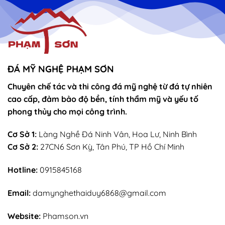
vọng
Thánh
–
Mẫu
sắn
lễ
sớ
rút
chân
nhang
ĐÁ MỸ NGHỆ PHẠM SƠN
Chuyên chế tác và thi công đá mỹ nghệ từ đá tự nhiên
cao cấp, đảm bảo độ bền, tính thẩm mỹ và yếu tố
phong thủy cho mọi công trình.
Cơ Sở 1:
Làng Nghề Đá Ninh Vân, Hoa Lư, Ninh Bình
Cơ Sở 2:
27CN6 Sơn Kỳ, Tân Phú, TP Hồ Chí Minh
Hotline:
0915845168
Email:
damynghethaiduy6868@gmail.com
Website:
Phamson.vn