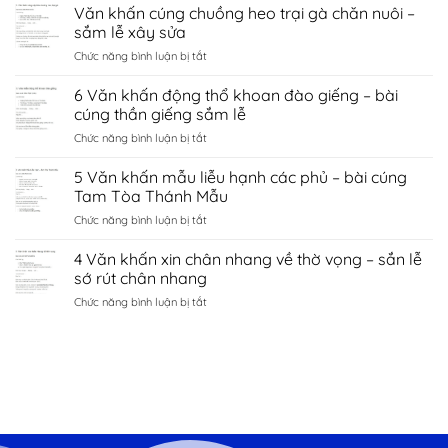
Văn
Văn khấn cúng chuồng heo trại gà chăn nuôi –
hà
tình
khấn
nội
sắm lễ xây sửa
duyên
chùa
–
bắc
ở
Chức năng bình luận bị tắt
côn
sắm
ninh
Văn
sơn
lễ
khấn
6 Văn khấn động thổ khoan đào giếng – bài
–
sớ
cúng
sắm
cúng thần giếng sắm lễ
cầu
chuồng
lễ
công
ở
Chức năng bình luận bị tắt
heo
đền
danh
6
trại
kiếp
tài
Văn
5 Văn khấn mẫu liễu hạnh các phủ – bài cúng
gà
bạc
lộc
khấn
chăn
Tam Tòa Thánh Mẫu
chí
động
nuôi
linh
ở
Chức năng bình luận bị tắt
thổ
–
Hải
5
khoan
sắm
Dương
Văn
4 Văn khấn xin chân nhang về thờ vọng – sắn lễ
đào
lễ
khấn
giếng
sớ rút chân nhang
xây
mẫu
–
sửa
ở
Chức năng bình luận bị tắt
liễu
bài
4
hạnh
cúng
Văn
các
thần
khấn
phủ
giếng
xin
–
sắm
chân
bài
lễ
nhang
cúng
về
Tam
thờ
Tòa