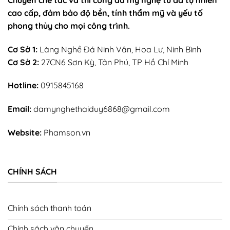
cao cấp, đảm bảo độ bền, tính thẩm mỹ và yếu tố
phong thủy cho mọi công trình.
Cơ Sở 1:
Làng Nghề Đá Ninh Vân, Hoa Lư, Ninh Bình
Cơ Sở 2:
27CN6 Sơn Kỳ, Tân Phú, TP Hồ Chí Minh
Hotline:
0915845168
Email:
damynghethaiduy6868@gmail.com
Website:
Phamson.vn
CHÍNH SÁCH
Chính sách thanh toán
Chính sách vận chuyển