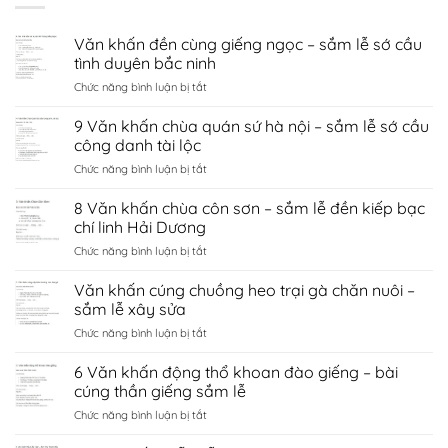
Văn khấn đền cùng giếng ngọc – sắm lễ sớ cầu
tình duyên bắc ninh
ở
Chức năng bình luận bị tắt
Văn
khấn
9 Văn khấn chùa quán sứ hà nội – sắm lễ sớ cầu
đền
công danh tài lộc
cùng
ở
Chức năng bình luận bị tắt
giếng
9
ngọc
Văn
8 Văn khấn chùa côn sơn – sắm lễ đền kiếp bạc
–
khấn
sắm
chí linh Hải Dương
chùa
lễ
ở
Chức năng bình luận bị tắt
quán
sớ
8
sứ
cầu
Văn
Văn khấn cúng chuồng heo trại gà chăn nuôi –
hà
tình
khấn
nội
sắm lễ xây sửa
duyên
chùa
–
bắc
ở
Chức năng bình luận bị tắt
côn
sắm
ninh
Văn
sơn
lễ
khấn
6 Văn khấn động thổ khoan đào giếng – bài
–
sớ
cúng
sắm
cúng thần giếng sắm lễ
cầu
chuồng
lễ
công
ở
Chức năng bình luận bị tắt
heo
đền
danh
6
trại
kiếp
tài
Văn