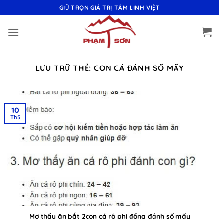
Bỏ
GIỮ TRỌN GIÁ TRỊ TÂM LINH VIỆT
qua
nội
dung
LƯU TRỮ THẺ:
CON CÁ ĐÁNH SỐ MẤY
10
Th5
Mơ thấy ăn bắt 2con cá rô phi đồng đánh số mấy