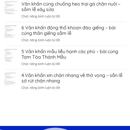
Văn
Văn khấn cúng chuồng heo trại gà chăn nuôi –
hà
tình
khấn
nội
sắm lễ xây sửa
duyên
chùa
–
bắc
ở
Chức năng bình luận bị tắt
côn
sắm
ninh
Văn
sơn
lễ
khấn
6 Văn khấn động thổ khoan đào giếng – bài
–
sớ
cúng
sắm
cúng thần giếng sắm lễ
cầu
chuồng
lễ
công
ở
Chức năng bình luận bị tắt
heo
đền
danh
6
trại
kiếp
tài
Văn
5 Văn khấn mẫu liễu hạnh các phủ – bài cúng
gà
bạc
lộc
khấn
chăn
Tam Tòa Thánh Mẫu
chí
động
nuôi
linh
ở
Chức năng bình luận bị tắt
thổ
–
Hải
5
khoan
sắm
Dương
Văn
4 Văn khấn xin chân nhang về thờ vọng – sắn lễ
đào
lễ
khấn
giếng
sớ rút chân nhang
xây
mẫu
–
sửa
ở
Chức năng bình luận bị tắt
liễu
bài
4
hạnh
cúng
Văn
các
thần
khấn
phủ
giếng
xin
–
sắm
chân
bài
lễ
nhang
cúng
về
Tam
thờ
Tòa