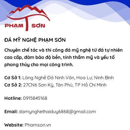
vọng
Thánh
–
Mẫu
sắn
lễ
sớ
rút
chân
nhang
ĐÁ MỸ NGHỆ PHẠM SƠN
Chuyên chế tác và thi công đá mỹ nghệ từ đá tự nhiên
cao cấp, đảm bảo độ bền, tính thẩm mỹ và yếu tố
phong thủy cho mọi công trình.
Cơ Sở 1:
Làng Nghề Đá Ninh Vân, Hoa Lư, Ninh Bình
Cơ Sở 2:
27CN6 Sơn Kỳ, Tân Phú, TP Hồ Chí Minh
Hotline:
0915845168
Email:
damynghethaiduy6868@gmail.com
Website:
Phamson.vn