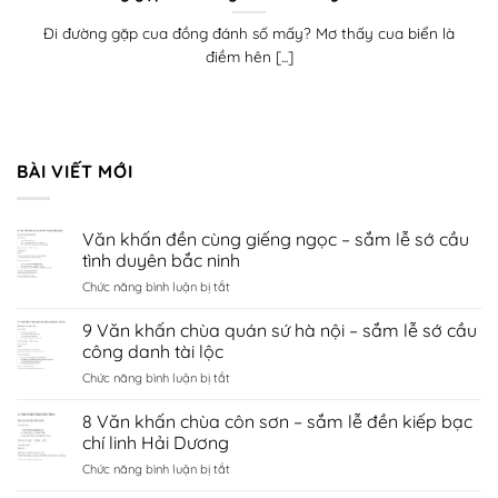
Đi đường gặp cua đồng đánh số mấy? Mơ thấy cua biển là
điềm hên [...]
BÀI VIẾT MỚI
Văn khấn đền cùng giếng ngọc – sắm lễ sớ cầu
tình duyên bắc ninh
ở
Chức năng bình luận bị tắt
Văn
khấn
9 Văn khấn chùa quán sứ hà nội – sắm lễ sớ cầu
đền
công danh tài lộc
cùng
ở
Chức năng bình luận bị tắt
giếng
9
ngọc
Văn
8 Văn khấn chùa côn sơn – sắm lễ đền kiếp bạc
–
khấn
sắm
chí linh Hải Dương
chùa
lễ
ở
Chức năng bình luận bị tắt
quán
sớ
8
sứ
cầu