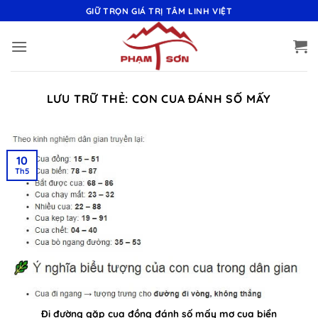
Bỏ
GIỮ TRỌN GIÁ TRỊ TÂM LINH VIỆT
qua
nội
dung
LƯU TRỮ THẺ:
CON CUA ĐÁNH SỐ MẤY
10
Th5
Đi đường gặp cua đồng đánh số mấy mơ cua biển