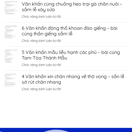
Văn
Văn khấn cúng chuồng heo trại gà chăn nuôi –
hà
tình
khấn
nội
sắm lễ xây sửa
duyên
chùa
–
bắc
ở
Chức năng bình luận bị tắt
côn
sắm
ninh
Văn
sơn
lễ
khấn
6 Văn khấn động thổ khoan đào giếng – bài
–
sớ
cúng
sắm
cúng thần giếng sắm lễ
cầu
chuồng
lễ
công
ở
Chức năng bình luận bị tắt
heo
đền
danh
6
trại
kiếp
tài
Văn
5 Văn khấn mẫu liễu hạnh các phủ – bài cúng
gà
bạc
lộc
khấn
chăn
Tam Tòa Thánh Mẫu
chí
động
nuôi
linh
ở
Chức năng bình luận bị tắt
thổ
–
Hải
5
khoan
sắm
Dương
Văn
4 Văn khấn xin chân nhang về thờ vọng – sắn lễ
đào
lễ
khấn
giếng
sớ rút chân nhang
xây
mẫu
–
sửa
ở
Chức năng bình luận bị tắt
liễu
bài
4
hạnh
cúng
Văn
các
thần
khấn
phủ
giếng
xin
–
sắm
chân
bài
lễ
nhang
cúng
về
Tam
thờ
Tòa