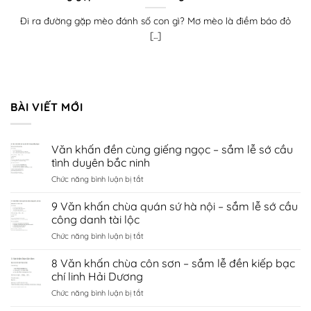
Đi ra đường gặp mèo đánh số con gì? Mơ mèo là điềm báo đỏ
[...]
BÀI VIẾT MỚI
Văn khấn đền cùng giếng ngọc – sắm lễ sớ cầu
tình duyên bắc ninh
ở
Chức năng bình luận bị tắt
Văn
khấn
9 Văn khấn chùa quán sứ hà nội – sắm lễ sớ cầu
đền
công danh tài lộc
cùng
ở
Chức năng bình luận bị tắt
giếng
9
ngọc
Văn
8 Văn khấn chùa côn sơn – sắm lễ đền kiếp bạc
–
khấn
sắm
chí linh Hải Dương
chùa
lễ
ở
Chức năng bình luận bị tắt
quán
sớ
8
sứ
cầu