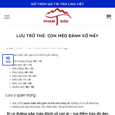
Bỏ
GIỮ TRỌN GIÁ TRỊ TÂM LINH VIỆT
qua
nội
dung
LƯU TRỮ THẺ:
CON MÈO ĐÁNH SỐ MẤY
10
Th5
Đi ra đường gặp mèo đánh số con gì – mơ điềm báo đỏ đen