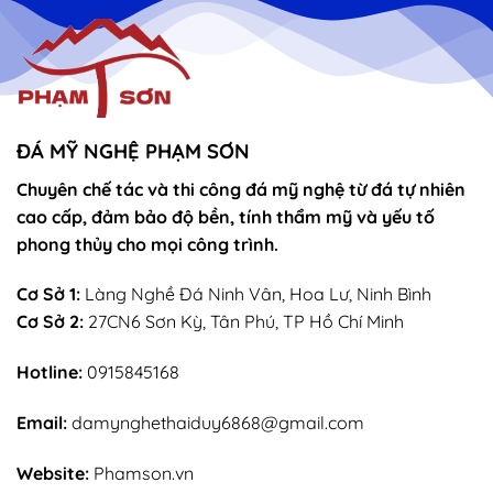
vọng
Thánh
–
Mẫu
sắn
lễ
sớ
rút
chân
nhang
ĐÁ MỸ NGHỆ PHẠM SƠN
Chuyên chế tác và thi công đá mỹ nghệ từ đá tự nhiên
cao cấp, đảm bảo độ bền, tính thẩm mỹ và yếu tố
phong thủy cho mọi công trình.
Cơ Sở 1:
Làng Nghề Đá Ninh Vân, Hoa Lư, Ninh Bình
Cơ Sở 2:
27CN6 Sơn Kỳ, Tân Phú, TP Hồ Chí Minh
Hotline:
0915845168
Email:
damynghethaiduy6868@gmail.com
Website:
Phamson.vn