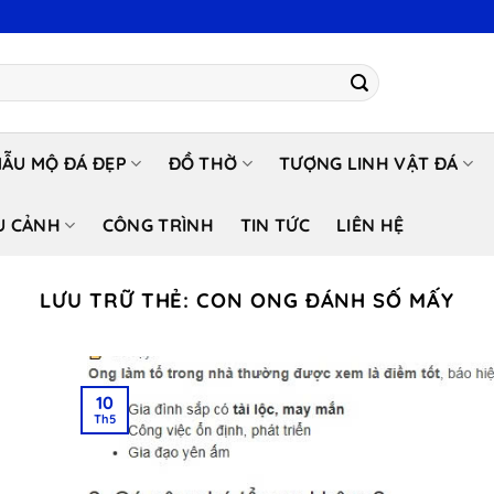
ẪU MỘ ĐÁ ĐẸP
ĐỒ THỜ
TƯỢNG LINH VẬT ĐÁ
U CẢNH
CÔNG TRÌNH
TIN TỨC
LIÊN HỆ
LƯU TRỮ THẺ:
CON ONG ĐÁNH SỐ MẤY
10
Th5