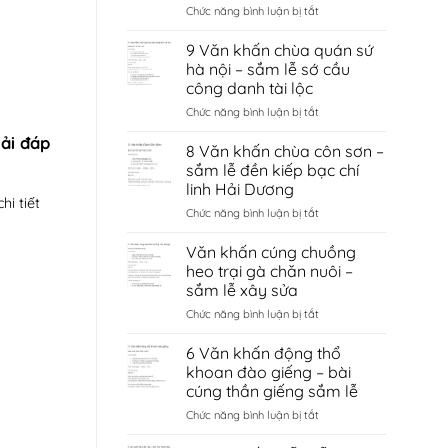
ở
Chức năng bình luận bị tắt
Văn
khấn
9 Văn khấn chùa quán sứ
đền
hà nội – sắm lễ sớ cầu
cùng
công danh tài lộc
giếng
ở
Chức năng bình luận bị tắt
ngọc
9
–
ải đáp
Văn
sắm
8 Văn khấn chùa côn sơn –
khấn
lễ
sắm lễ đền kiếp bạc chí
chùa
sớ
linh Hải Dương
quán
cầu
i tiết
ở
Chức năng bình luận bị tắt
sứ
tình
8
hà
duyên
Văn
nội
bắc
Văn khấn cúng chuồng
khấn
–
ninh
heo trại gà chăn nuôi –
chùa
sắm
sắm lễ xây sửa
côn
lễ
ở
Chức năng bình luận bị tắt
sơn
sớ
Văn
–
cầu
khấn
sắm
công
6 Văn khấn động thổ
cúng
lễ
danh
khoan đào giếng – bài
chuồng
đền
tài
cúng thần giếng sắm lễ
heo
kiếp
lộc
ở
Chức năng bình luận bị tắt
trại
bạc
6
gà
chí
Văn