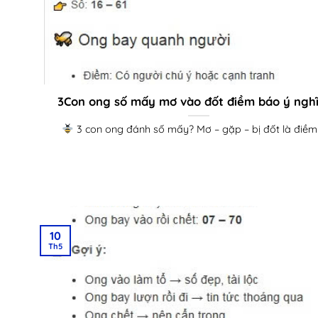
3Con ong số mấy mơ vào đốt điềm báo ý nghĩ
3 con ong đánh số mấy? Mơ – gặp – bị đốt là điềm [
10
Th5