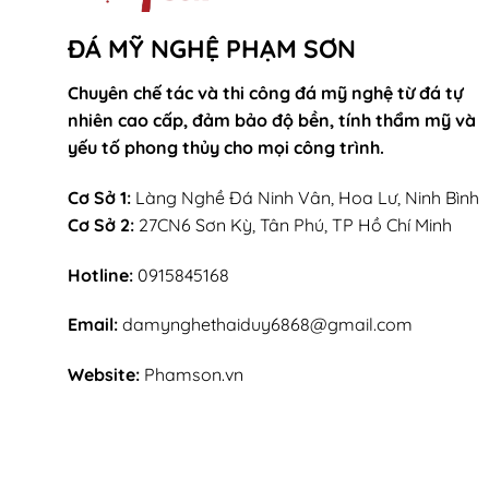
ĐÁ MỸ NGHỆ PHẠM SƠN
Chuyên chế tác và thi công đá mỹ nghệ từ đá tự
nhiên cao cấp, đảm bảo độ bền, tính thẩm mỹ và
yếu tố phong thủy cho mọi công trình.
Cơ Sở 1:
Làng Nghề Đá Ninh Vân, Hoa Lư, Ninh Bình
Cơ Sở 2:
27CN6 Sơn Kỳ, Tân Phú, TP Hồ Chí Minh
Hotline:
0915845168
Email:
damynghethaiduy6868@gmail.com
Website:
Phamson.vn