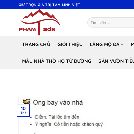
Bỏ
GIỮ TRỌN GIÁ TRỊ TÂM LINH VIỆT
qua
nội
Tìm
dung
kiếm:
TRANG CHỦ
GIỚI THIỆU
LĂNG MỘ ĐÁ
M
MẪU NHÀ THỜ HỌ TỪ ĐƯỜNG
SÂN VƯỜN TIỂ
10
Th5