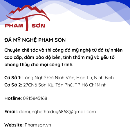
vọng
Thánh
–
Mẫu
sắn
lễ
sớ
rút
chân
nhang
ĐÁ MỸ NGHỆ PHẠM SƠN
Chuyên chế tác và thi công đá mỹ nghệ từ đá tự nhiên
cao cấp, đảm bảo độ bền, tính thẩm mỹ và yếu tố
phong thủy cho mọi công trình.
Cơ Sở 1:
Làng Nghề Đá Ninh Vân, Hoa Lư, Ninh Bình
Cơ Sở 2:
27CN6 Sơn Kỳ, Tân Phú, TP Hồ Chí Minh
Hotline:
0915845168
Email:
damynghethaiduy6868@gmail.com
Website:
Phamson.vn