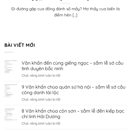
Đi đường gặp cua đồng đánh số mấy? Mơ thấy cua biển là
điềm hên [...]
BÀI VIẾT MỚI
Văn khấn đền cùng giếng ngọc – sắm lễ sớ cầu
tình duyên bắc ninh
ở
Chức năng bình luận bị tắt
Văn
khấn
9 Văn khấn chùa quán sứ hà nội – sắm lễ sớ cầu
đền
công danh tài lộc
cùng
ở
Chức năng bình luận bị tắt
giếng
9
ngọc
Văn
8 Văn khấn chùa côn sơn – sắm lễ đền kiếp bạc
–
khấn
sắm
chí linh Hải Dương
chùa
lễ
ở
Chức năng bình luận bị tắt
quán
sớ
8
sứ
cầu