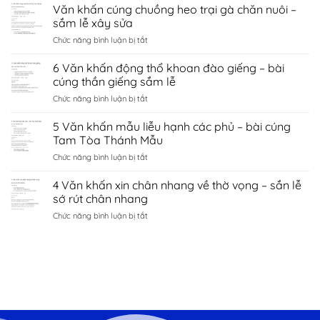
Văn
Văn khấn cúng chuồng heo trại gà chăn nuôi –
hà
tình
khấn
nội
sắm lễ xây sửa
duyên
chùa
–
bắc
ở
Chức năng bình luận bị tắt
côn
sắm
ninh
Văn
sơn
lễ
khấn
6 Văn khấn động thổ khoan đào giếng – bài
–
sớ
cúng
sắm
cúng thần giếng sắm lễ
cầu
chuồng
lễ
công
ở
Chức năng bình luận bị tắt
heo
đền
danh
6
trại
kiếp
tài
Văn
5 Văn khấn mẫu liễu hạnh các phủ – bài cúng
gà
bạc
lộc
khấn
chăn
Tam Tòa Thánh Mẫu
chí
động
nuôi
linh
ở
Chức năng bình luận bị tắt
thổ
–
Hải
5
khoan
sắm
Dương
Văn
4 Văn khấn xin chân nhang về thờ vọng – sắn lễ
đào
lễ
khấn
giếng
sớ rút chân nhang
xây
mẫu
–
sửa
ở
Chức năng bình luận bị tắt
liễu
bài
4
hạnh
cúng
Văn
các
thần
khấn
phủ
giếng
xin
–
sắm
chân
bài
lễ
nhang
cúng
về
Tam
thờ
Tòa