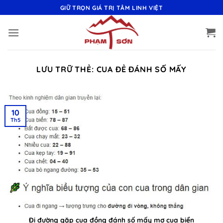
Bỏ
GIỮ TRỌN GIÁ TRỊ TÂM LINH VIỆT
qua
nội
dung
LƯU TRỮ THẺ:
CUA ĐẺ ĐÁNH SỐ MẤY
10
Th5
Đi đường gặp cua đồng đánh số mấy mơ cua biển