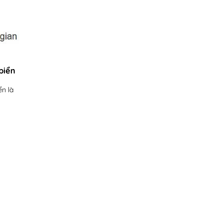
biển
n là