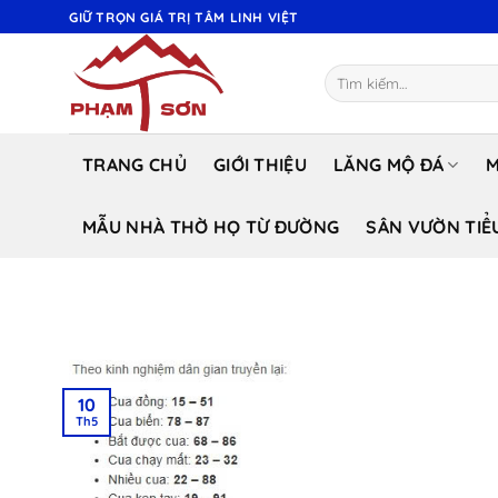
Bỏ
GIỮ TRỌN GIÁ TRỊ TÂM LINH VIỆT
qua
nội
Tìm
dung
kiếm:
TRANG CHỦ
GIỚI THIỆU
LĂNG MỘ ĐÁ
M
MẪU NHÀ THỜ HỌ TỪ ĐƯỜNG
SÂN VƯỜN TIỂ
10
Th5