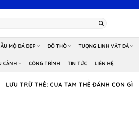
ẪU MỘ ĐÁ ĐẸP
ĐỒ THỜ
TƯỢNG LINH VẬT ĐÁ
U CẢNH
CÔNG TRÌNH
TIN TỨC
LIÊN HỆ
LƯU TRỮ THẺ:
CUA TAM THỂ ĐÁNH CON GÌ