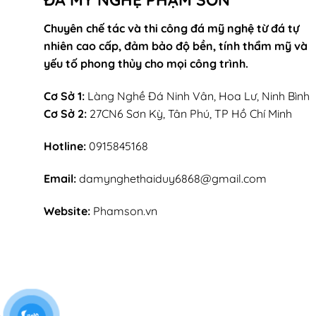
Chuyên chế tác và thi công đá mỹ nghệ từ đá tự
nhiên cao cấp, đảm bảo độ bền, tính thẩm mỹ và
yếu tố phong thủy cho mọi công trình.
Cơ Sở 1:
Làng Nghề Đá Ninh Vân, Hoa Lư, Ninh Bình
Cơ Sở 2:
27CN6 Sơn Kỳ, Tân Phú, TP Hồ Chí Minh
Hotline:
0915845168
Email:
damynghethaiduy6868@gmail.com
Website:
Phamson.vn