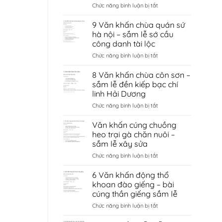
ở
Chức năng bình luận bị tắt
Văn
khấn
9 Văn khấn chùa quán sứ
đền
hà nội – sắm lễ sớ cầu
cùng
công danh tài lộc
giếng
ở
Chức năng bình luận bị tắt
ngọc
9
–
Văn
sắm
8 Văn khấn chùa côn sơn –
khấn
lễ
sắm lễ đền kiếp bạc chí
chùa
sớ
linh Hải Dương
quán
cầu
ở
Chức năng bình luận bị tắt
sứ
tình
8
hà
duyên
Văn
nội
bắc
Văn khấn cúng chuồng
khấn
–
ninh
heo trại gà chăn nuôi –
chùa
sắm
sắm lễ xây sửa
côn
lễ
ở
Chức năng bình luận bị tắt
sơn
sớ
Văn
–
cầu
khấn
sắm
công
6 Văn khấn động thổ
cúng
lễ
danh
khoan đào giếng – bài
chuồng
đền
tài
cúng thần giếng sắm lễ
heo
kiếp
lộc
ở
Chức năng bình luận bị tắt
trại
bạc
6
gà
chí
Văn