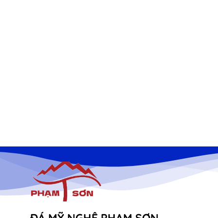
ĐÁ MỸ NGHỆ PHẠM SƠN