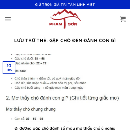
Bỏ
GIỮ TRỌN GIÁ TRỊ TÂM LINH VIỆT
qua
nội
dung
LƯU TRỮ THẺ:
GẶP CHÓ ĐEN ĐÁNH CON GÌ
10
Th5
Đi đường gặp chó đánh số mấy mơ thấy chó ý nghĩa