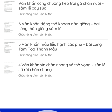
Văn
Văn khấn cúng chuồng heo trại gà chăn nuôi –
hà
tình
khấn
nội
sắm lễ xây sửa
duyên
chùa
–
bắc
ở
Chức năng bình luận bị tắt
côn
sắm
ninh
Văn
sơn
lễ
khấn
6 Văn khấn động thổ khoan đào giếng – bài
–
sớ
cúng
sắm
cúng thần giếng sắm lễ
cầu
chuồng
lễ
công
ở
Chức năng bình luận bị tắt
heo
đền
danh
6
trại
kiếp
tài
Văn
5 Văn khấn mẫu liễu hạnh các phủ – bài cúng
gà
bạc
lộc
khấn
chăn
Tam Tòa Thánh Mẫu
chí
động
nuôi
linh
ở
Chức năng bình luận bị tắt
thổ
–
Hải
5
khoan
sắm
Dương
Văn
4 Văn khấn xin chân nhang về thờ vọng – sắn lễ
đào
lễ
khấn
giếng
sớ rút chân nhang
xây
mẫu
–
sửa
ở
Chức năng bình luận bị tắt
liễu
bài
4
hạnh
cúng
Văn
các
thần
khấn
phủ
giếng
xin
–
sắm
chân
bài
lễ
nhang
cúng
về
Tam
thờ
Tòa