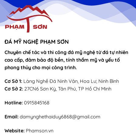
vọng
Thánh
–
Mẫu
sắn
lễ
sớ
rút
chân
nhang
ĐÁ MỸ NGHỆ PHẠM SƠN
Chuyên chế tác và thi công đá mỹ nghệ từ đá tự nhiên
cao cấp, đảm bảo độ bền, tính thẩm mỹ và yếu tố
phong thủy cho mọi công trình.
Cơ Sở 1:
Làng Nghề Đá Ninh Vân, Hoa Lư, Ninh Bình
Cơ Sở 2:
27CN6 Sơn Kỳ, Tân Phú, TP Hồ Chí Minh
Hotline:
0915845168
Email:
damynghethaiduy6868@gmail.com
Website:
Phamson.vn