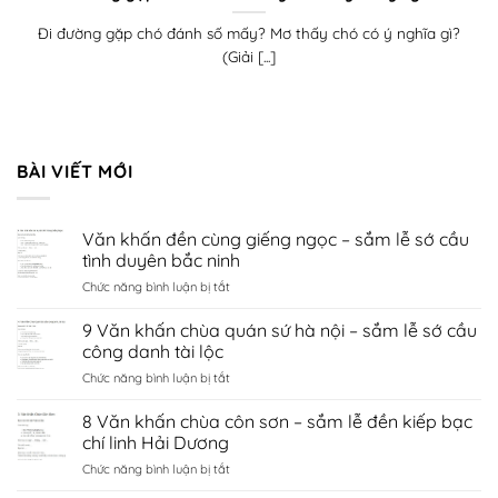
Đi đường gặp chó đánh số mấy? Mơ thấy chó có ý nghĩa gì?
(Giải [...]
BÀI VIẾT MỚI
Văn khấn đền cùng giếng ngọc – sắm lễ sớ cầu
tình duyên bắc ninh
ở
Chức năng bình luận bị tắt
Văn
khấn
9 Văn khấn chùa quán sứ hà nội – sắm lễ sớ cầu
đền
công danh tài lộc
cùng
ở
Chức năng bình luận bị tắt
giếng
9
ngọc
Văn
8 Văn khấn chùa côn sơn – sắm lễ đền kiếp bạc
–
khấn
sắm
chí linh Hải Dương
chùa
lễ
ở
Chức năng bình luận bị tắt
quán
sớ
8
sứ
cầu