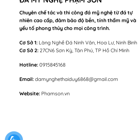
Chuyên chế tác và thi công đá mỹ nghệ từ đá tự
nhiên cao cấp, đảm bảo độ bền, tính thẩm mỹ và
yếu tố phong thủy cho mọi công trình.
Cơ Sở 1:
Làng Nghề Đá Ninh Vân, Hoa Lư, Ninh Bình
Cơ Sở 2:
27CN6 Sơn Kỳ, Tân Phú, TP Hồ Chí Minh
Hotline:
0915845168
Email:
damynghethaiduy6868@gmail.com
Website:
Phamson.vn