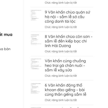
ở
Chức năng bình luận bị tắt
Văn
khấn
9 Văn khấn chùa quán sứ
đền
hà nội – sắm lễ sớ cầu
cùng
công danh tài lộc
giếng
ở
Chức năng bình luận bị tắt
ngọc
9
–
ắt mua
Văn
sắm
8 Văn khấn chùa côn sơn –
khấn
lễ
sắm lễ đền kiếp bạc chí
chùa
sớ
linh Hải Dương
quán
cầu
ua bán
ở
Chức năng bình luận bị tắt
sứ
tình
8
hà
duyên
Văn
nội
bắc
Văn khấn cúng chuồng
khấn
–
ninh
heo trại gà chăn nuôi –
chùa
sắm
sắm lễ xây sửa
côn
lễ
ở
Chức năng bình luận bị tắt
sơn
sớ
Văn
–
cầu
khấn
sắm
công
6 Văn khấn động thổ
cúng
lễ
danh
khoan đào giếng – bài
chuồng
đền
tài
cúng thần giếng sắm lễ
heo
kiếp
lộc
ở
Chức năng bình luận bị tắt
trại
bạc
6
gà
chí
Văn