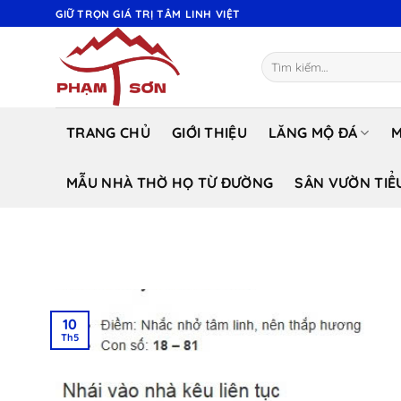
Bỏ
GIỮ TRỌN GIÁ TRỊ TÂM LINH VIỆT
qua
nội
Tìm
dung
kiếm:
TRANG CHỦ
GIỚI THIỆU
LĂNG MỘ ĐÁ
M
MẪU NHÀ THỜ HỌ TỪ ĐƯỜNG
SÂN VƯỜN TIỂ
10
Th5