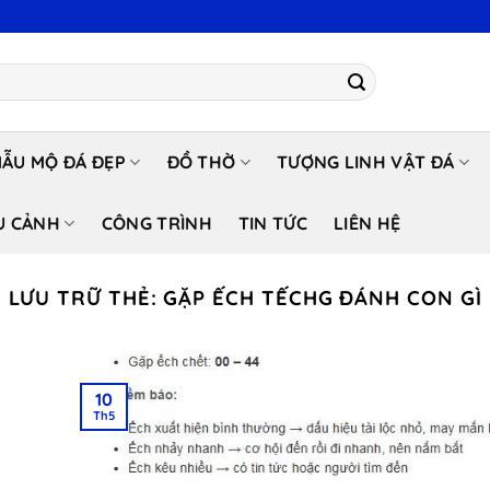
ẪU MỘ ĐÁ ĐẸP
ĐỒ THỜ
TƯỢNG LINH VẬT ĐÁ
U CẢNH
CÔNG TRÌNH
TIN TỨC
LIÊN HỆ
LƯU TRỮ THẺ:
GẶP ẾCH TẾCHG ĐÁNH CON GÌ
10
Th5