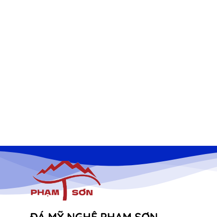
ĐÁ MỸ NGHỆ PHẠM SƠN