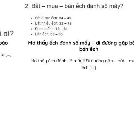
báo
Mơ thấy ếch đánh số mấy – đi đường gặp b
bán ếch
 [...]
Mơ thấy ếch đánh số mấy? Đi đường gặp – bắt – m
ếch [...]