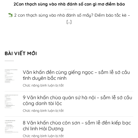
2Con thạch sùng vào nhà đánh số con gì mơ điềm báo
2 con thạch sùng vào nhà đánh số mấy? Điềm báo tắc kè –
[...]
BÀI VIẾT MỚI
Văn khấn đền cùng giếng ngọc – sắm lễ sớ cầu
tình duyên bắc ninh
ở
Chức năng bình luận bị tắt
Văn
khấn
9 Văn khấn chùa quán sứ hà nội – sắm lễ sớ cầu
đền
công danh tài lộc
cùng
ở
Chức năng bình luận bị tắt
giếng
9
ngọc
Văn
8 Văn khấn chùa côn sơn – sắm lễ đền kiếp bạc
–
khấn
sắm
chí linh Hải Dương
chùa
lễ
ở
Chức năng bình luận bị tắt
quán
sớ