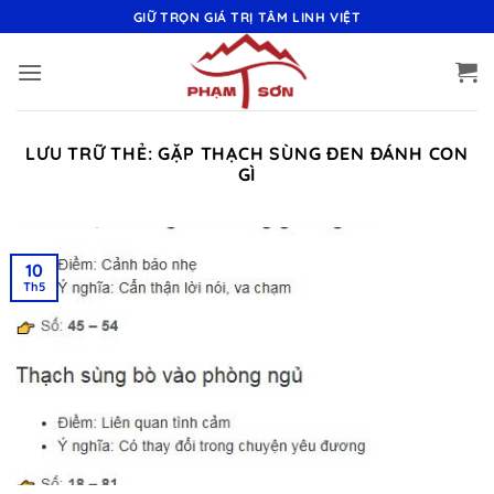
Bỏ
GIỮ TRỌN GIÁ TRỊ TÂM LINH VIỆT
qua
nội
dung
LƯU TRỮ THẺ:
GẶP THẠCH SÙNG ĐEN ĐÁNH CON
GÌ
10
Th5