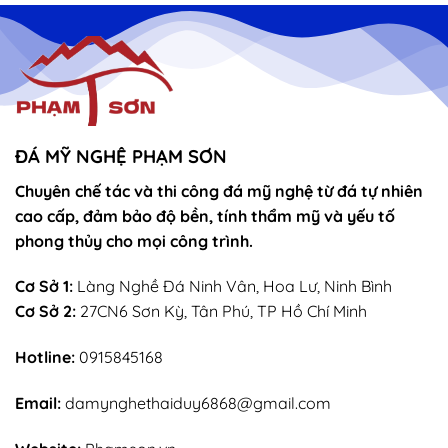
thờ
Tòa
vọng
Thánh
–
Mẫu
sắn
lễ
sớ
rút
chân
nhang
ĐÁ MỸ NGHỆ PHẠM SƠN
Chuyên chế tác và thi công đá mỹ nghệ từ đá tự nhiên
cao cấp, đảm bảo độ bền, tính thẩm mỹ và yếu tố
phong thủy cho mọi công trình.
Cơ Sở 1:
Làng Nghề Đá Ninh Vân, Hoa Lư, Ninh Bình
Cơ Sở 2:
27CN6 Sơn Kỳ, Tân Phú, TP Hồ Chí Minh
Hotline:
0915845168
Email:
damynghethaiduy6868@gmail.com