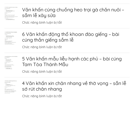
8
sứ
cầu
Văn
Văn khấn cúng chuồng heo trại gà chăn nuôi –
hà
tình
khấn
nội
sắm lễ xây sửa
duyên
chùa
–
bắc
ở
Chức năng bình luận bị tắt
côn
sắm
ninh
Văn
sơn
lễ
khấn
6 Văn khấn động thổ khoan đào giếng – bài
–
sớ
cúng
sắm
cúng thần giếng sắm lễ
cầu
chuồng
lễ
công
ở
Chức năng bình luận bị tắt
heo
đền
danh
6
trại
kiếp
tài
Văn
5 Văn khấn mẫu liễu hạnh các phủ – bài cúng
gà
bạc
lộc
khấn
chăn
Tam Tòa Thánh Mẫu
chí
động
nuôi
linh
ở
Chức năng bình luận bị tắt
thổ
–
Hải
5
khoan
sắm
Dương
Văn
4 Văn khấn xin chân nhang về thờ vọng – sắn lễ
đào
lễ
khấn
giếng
sớ rút chân nhang
xây
mẫu
–
sửa
ở
Chức năng bình luận bị tắt
liễu
bài
4
hạnh
cúng
Văn
các
thần
khấn
phủ
giếng
xin
–
sắm
chân
bài
lễ
nhang
cúng
về
Tam