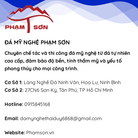
vọng
Thánh
–
Mẫu
sắn
lễ
sớ
rút
chân
nhang
ĐÁ MỸ NGHỆ PHẠM SƠN
Chuyên chế tác và thi công đá mỹ nghệ từ đá tự nhiên
cao cấp, đảm bảo độ bền, tính thẩm mỹ và yếu tố
phong thủy cho mọi công trình.
Cơ Sở 1:
Làng Nghề Đá Ninh Vân, Hoa Lư, Ninh Bình
Cơ Sở 2:
27CN6 Sơn Kỳ, Tân Phú, TP Hồ Chí Minh
Hotline:
0915845168
Email:
damynghethaiduy6868@gmail.com
Website:
Phamson.vn