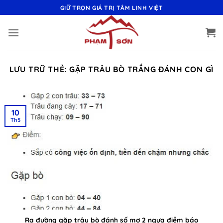
Bỏ
GIỮ TRỌN GIÁ TRỊ TÂM LINH VIỆT
qua
nội
dung
LƯU TRỮ THẺ:
GẶP TRÂU BÒ TRẮNG ĐÁNH CON GÌ
10
Th5
Ra đường gặp trâu bò đánh số mơ 2 ngựa điềm báo