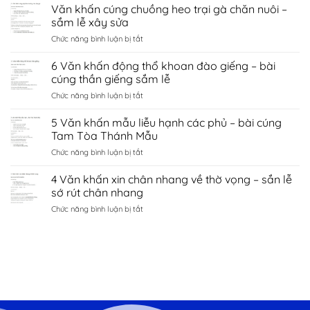
Văn
Văn khấn cúng chuồng heo trại gà chăn nuôi –
hà
tình
khấn
nội
sắm lễ xây sửa
duyên
chùa
–
bắc
ở
Chức năng bình luận bị tắt
côn
sắm
ninh
Văn
sơn
lễ
khấn
6 Văn khấn động thổ khoan đào giếng – bài
–
sớ
cúng
sắm
cúng thần giếng sắm lễ
cầu
chuồng
lễ
công
ở
Chức năng bình luận bị tắt
heo
đền
danh
6
trại
kiếp
tài
Văn
5 Văn khấn mẫu liễu hạnh các phủ – bài cúng
gà
bạc
lộc
khấn
chăn
Tam Tòa Thánh Mẫu
chí
động
nuôi
linh
ở
Chức năng bình luận bị tắt
thổ
–
Hải
5
khoan
sắm
Dương
Văn
4 Văn khấn xin chân nhang về thờ vọng – sắn lễ
đào
lễ
khấn
giếng
sớ rút chân nhang
xây
mẫu
–
sửa
ở
Chức năng bình luận bị tắt
liễu
bài
4
hạnh
cúng
Văn
các
thần
khấn
phủ
giếng
xin
–
sắm
chân
bài
lễ
nhang
cúng
về
Tam
thờ
Tòa