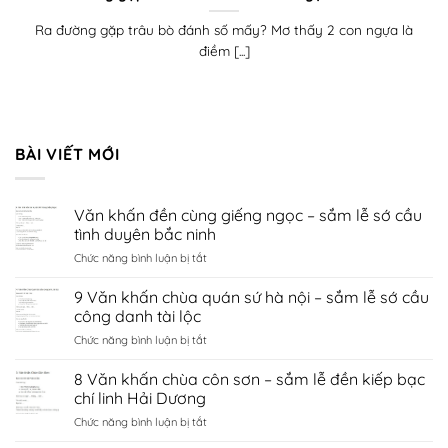
Ra đường gặp trâu bò đánh số mấy? Mơ thấy 2 con ngựa là
điềm [...]
BÀI VIẾT MỚI
Văn khấn đền cùng giếng ngọc – sắm lễ sớ cầu
tình duyên bắc ninh
ở
Chức năng bình luận bị tắt
Văn
khấn
9 Văn khấn chùa quán sứ hà nội – sắm lễ sớ cầu
đền
công danh tài lộc
cùng
ở
Chức năng bình luận bị tắt
giếng
9
ngọc
Văn
8 Văn khấn chùa côn sơn – sắm lễ đền kiếp bạc
–
khấn
sắm
chí linh Hải Dương
chùa
lễ
ở
Chức năng bình luận bị tắt
quán
sớ
8
sứ
cầu