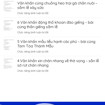
Văn
Văn khấn cúng chuồng heo trại gà chăn nuôi –
hà
tình
khấn
nội
sắm lễ xây sửa
duyên
chùa
–
bắc
ở
Chức năng bình luận bị tắt
côn
sắm
ninh
Văn
sơn
lễ
khấn
6 Văn khấn động thổ khoan đào giếng – bài
–
sớ
cúng
sắm
cúng thần giếng sắm lễ
cầu
chuồng
lễ
công
ở
Chức năng bình luận bị tắt
heo
đền
danh
6
trại
kiếp
tài
Văn
5 Văn khấn mẫu liễu hạnh các phủ – bài cúng
gà
bạc
lộc
khấn
chăn
Tam Tòa Thánh Mẫu
chí
động
nuôi
linh
ở
Chức năng bình luận bị tắt
thổ
–
Hải
5
khoan
sắm
Dương
Văn
4 Văn khấn xin chân nhang về thờ vọng – sắn lễ
đào
lễ
khấn
giếng
sớ rút chân nhang
xây
mẫu
–
sửa
ở
Chức năng bình luận bị tắt
liễu
bài
4
hạnh
cúng
Văn
các
thần
khấn
phủ
giếng
xin
–
sắm
chân
bài
lễ
nhang
cúng
về
Tam
thờ
Tòa