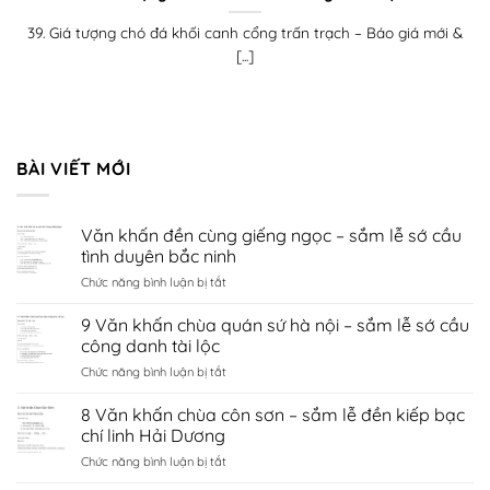
39. Giá tượng chó đá khối canh cổng trấn trạch – Báo giá mới &
[...]
BÀI VIẾT MỚI
Văn khấn đền cùng giếng ngọc – sắm lễ sớ cầu
tình duyên bắc ninh
ở
Chức năng bình luận bị tắt
Văn
khấn
9 Văn khấn chùa quán sứ hà nội – sắm lễ sớ cầu
đền
công danh tài lộc
cùng
ở
Chức năng bình luận bị tắt
giếng
9
ngọc
Văn
8 Văn khấn chùa côn sơn – sắm lễ đền kiếp bạc
–
khấn
sắm
chí linh Hải Dương
chùa
lễ
ở
Chức năng bình luận bị tắt
quán
sớ
8
sứ
cầu