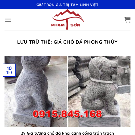
Bỏ
GIỮ TRỌN GIÁ TRỊ TÂM LINH VIỆT
qua
nội
dung
LƯU TRỮ THẺ:
GIÁ CHÓ ĐÁ PHONG THỦY
10
Th5
39 Giá tượng chó đá khối canh cổng trấn trạch