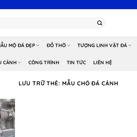
ẪU MỘ ĐÁ ĐẸP
ĐỒ THỜ
TƯỢNG LINH VẬT ĐÁ
U CẢNH
CÔNG TRÌNH
TIN TỨC
LIÊN HỆ
LƯU TRỮ THẺ:
MẪU CHÓ ĐÁ CẢNH