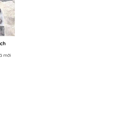
ạch
iá mới