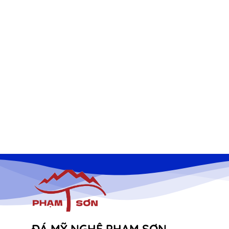
ĐÁ MỸ NGHỆ PHẠM SƠN