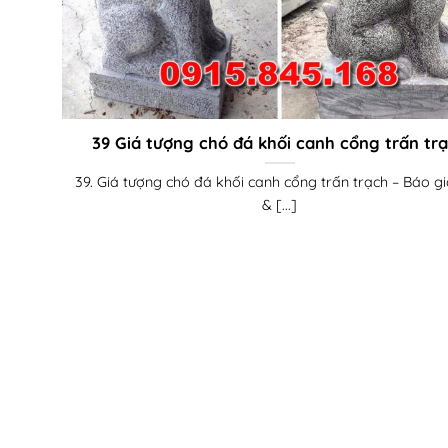
39 Giá tượng chó đá khối canh cổng trấn tr
39. Giá tượng chó đá khối canh cổng trấn trạch – Báo g
& [...]