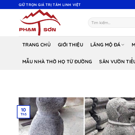
Bỏ
GIỮ TRỌN GIÁ TRỊ TÂM LINH VIỆT
qua
nội
Tìm
dung
kiếm:
TRANG CHỦ
GIỚI THIỆU
LĂNG MỘ ĐÁ
M
MẪU NHÀ THỜ HỌ TỪ ĐƯỜNG
SÂN VƯỜN TIỂ
10
Th5