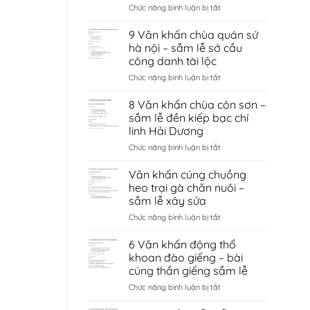
ở
Chức năng bình luận bị tắt
Văn
khấn
9 Văn khấn chùa quán sứ
đền
hà nội – sắm lễ sớ cầu
cùng
công danh tài lộc
giếng
ở
Chức năng bình luận bị tắt
ngọc
9
–
Văn
sắm
8 Văn khấn chùa côn sơn –
khấn
lễ
sắm lễ đền kiếp bạc chí
chùa
sớ
linh Hải Dương
quán
cầu
ở
Chức năng bình luận bị tắt
sứ
tình
8
hà
duyên
Văn
nội
bắc
Văn khấn cúng chuồng
khấn
–
ninh
heo trại gà chăn nuôi –
chùa
sắm
sắm lễ xây sửa
côn
lễ
ở
Chức năng bình luận bị tắt
sơn
sớ
Văn
–
cầu
khấn
sắm
công
6 Văn khấn động thổ
cúng
lễ
danh
khoan đào giếng – bài
chuồng
đền
tài
cúng thần giếng sắm lễ
heo
kiếp
lộc
ở
Chức năng bình luận bị tắt
trại
bạc
6
gà
chí
Văn