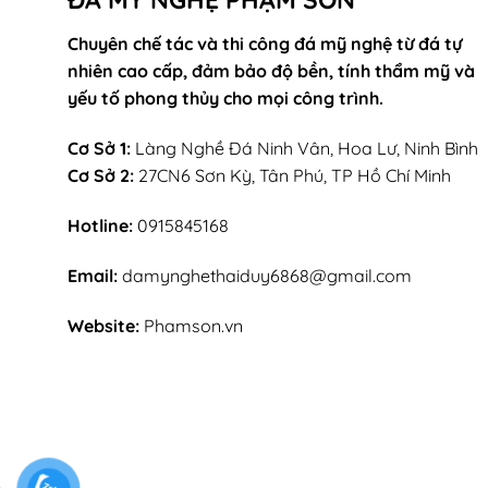
Chuyên chế tác và thi công đá mỹ nghệ từ đá tự
nhiên cao cấp, đảm bảo độ bền, tính thẩm mỹ và
yếu tố phong thủy cho mọi công trình.
Cơ Sở 1:
Làng Nghề Đá Ninh Vân, Hoa Lư, Ninh Bình
Cơ Sở 2:
27CN6 Sơn Kỳ, Tân Phú, TP Hồ Chí Minh
Hotline:
0915845168
Email:
damynghethaiduy6868@gmail.com
Website:
Phamson.vn