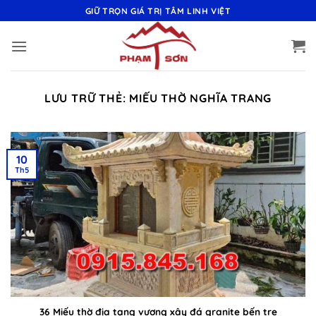
Bỏ
GIỮ TRỌN GIÁ TRỊ TÂM LINH VIỆT
qua
nội
dung
LƯU TRỮ THẺ:
MIẾU THỜ NGHĨA TRANG
10
Th5
36 Miếu thờ địa tạng vương xây đá granite bến tre