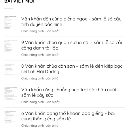
BÀI VIẾT MỚI
Văn khấn đền cùng giếng ngọc – sắm lễ sớ cầu
tình duyên bắc ninh
ở
Chức năng bình luận bị tắt
Văn
khấn
9 Văn khấn chùa quán sứ hà nội – sắm lễ sớ cầu
đền
công danh tài lộc
cùng
ở
Chức năng bình luận bị tắt
giếng
9
ngọc
Văn
8 Văn khấn chùa côn sơn – sắm lễ đền kiếp bạc
–
khấn
sắm
chí linh Hải Dương
chùa
lễ
ở
Chức năng bình luận bị tắt
quán
sớ
8
sứ
cầu
Văn
Văn khấn cúng chuồng heo trại gà chăn nuôi –
hà
tình
khấn
nội
sắm lễ xây sửa
duyên
chùa
–
bắc
ở
Chức năng bình luận bị tắt
côn
sắm
ninh
Văn
sơn
lễ
khấn
6 Văn khấn động thổ khoan đào giếng – bài
–
sớ
cúng
sắm
cúng thần giếng sắm lễ
cầu
chuồng
lễ
công
ở
Chức năng bình luận bị tắt
heo
đền
danh