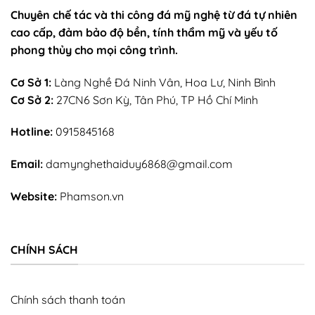
Chuyên chế tác và thi công đá mỹ nghệ từ đá tự nhiên
cao cấp, đảm bảo độ bền, tính thẩm mỹ và yếu tố
phong thủy cho mọi công trình.
Cơ Sở 1:
Làng Nghề Đá Ninh Vân, Hoa Lư, Ninh Bình
Cơ Sở 2:
27CN6 Sơn Kỳ, Tân Phú, TP Hồ Chí Minh
Hotline:
0915845168
Email:
damynghethaiduy6868@gmail.com
Website:
Phamson.vn
CHÍNH SÁCH
Chính sách thanh toán