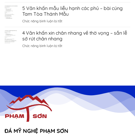
6
trại
kiếp
tài
Văn
5 Văn khấn mẫu liễu hạnh các phủ – bài cúng
gà
bạc
lộc
khấn
chăn
Tam Tòa Thánh Mẫu
chí
động
nuôi
linh
ở
Chức năng bình luận bị tắt
thổ
–
Hải
5
khoan
sắm
Dương
Văn
4 Văn khấn xin chân nhang về thờ vọng – sắn lễ
đào
lễ
khấn
giếng
sớ rút chân nhang
xây
mẫu
–
sửa
ở
Chức năng bình luận bị tắt
liễu
bài
4
hạnh
cúng
Văn
các
thần
khấn
phủ
giếng
xin
–
sắm
chân
bài
lễ
nhang
cúng
về
Tam
thờ
Tòa
vọng
Thánh
–
Mẫu
sắn
lễ
sớ
rút
chân
nhang
ĐÁ MỸ NGHỆ PHẠM SƠN