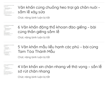
8
sứ
cầu
Văn
Văn khấn cúng chuồng heo trại gà chăn nuôi –
hà
tình
khấn
nội
sắm lễ xây sửa
duyên
chùa
–
bắc
ở
Chức năng bình luận bị tắt
côn
sắm
ninh
Văn
sơn
lễ
khấn
6 Văn khấn động thổ khoan đào giếng – bài
–
sớ
cúng
sắm
cúng thần giếng sắm lễ
cầu
chuồng
lễ
công
ở
Chức năng bình luận bị tắt
heo
đền
danh
6
trại
kiếp
tài
Văn
5 Văn khấn mẫu liễu hạnh các phủ – bài cúng
gà
bạc
lộc
khấn
chăn
Tam Tòa Thánh Mẫu
chí
động
nuôi
linh
ở
Chức năng bình luận bị tắt
thổ
–
Hải
5
khoan
sắm
Dương
Văn
4 Văn khấn xin chân nhang về thờ vọng – sắn lễ
đào
lễ
khấn
giếng
sớ rút chân nhang
xây
mẫu
–
sửa
ở
Chức năng bình luận bị tắt
liễu
bài
4
hạnh
cúng
Văn
các
thần
khấn
phủ
giếng
xin
–
sắm
chân
bài
lễ
nhang
cúng
về
Tam