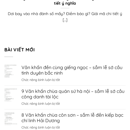
tiết ý nghĩa
Dơi bay vào nhà đánh số mấy? Điềm báo gì? Giải mã chi tiết ý
[...]
BÀI VIẾT MỚI
Văn khấn đền cùng giếng ngọc – sắm lễ sớ cầu
tình duyên bắc ninh
ở
Chức năng bình luận bị tắt
Văn
khấn
9 Văn khấn chùa quán sứ hà nội – sắm lễ sớ cầu
đền
công danh tài lộc
cùng
ở
Chức năng bình luận bị tắt
giếng
9
ngọc
Văn
8 Văn khấn chùa côn sơn – sắm lễ đền kiếp bạc
–
khấn
sắm
chí linh Hải Dương
chùa
lễ
ở
Chức năng bình luận bị tắt
quán
sớ