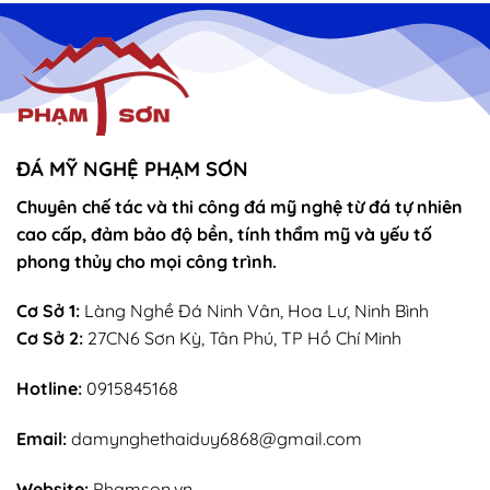
thờ
Tòa
vọng
Thánh
–
Mẫu
sắn
lễ
sớ
rút
chân
nhang
ĐÁ MỸ NGHỆ PHẠM SƠN
Chuyên chế tác và thi công đá mỹ nghệ từ đá tự nhiên
cao cấp, đảm bảo độ bền, tính thẩm mỹ và yếu tố
phong thủy cho mọi công trình.
Cơ Sở 1:
Làng Nghề Đá Ninh Vân, Hoa Lư, Ninh Bình
Cơ Sở 2:
27CN6 Sơn Kỳ, Tân Phú, TP Hồ Chí Minh
Hotline:
0915845168
Email:
damynghethaiduy6868@gmail.com
Website:
Phamson.vn