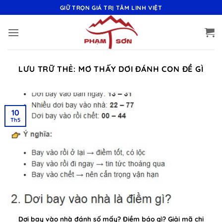
Bỏ
GIỮ TRỌN GIÁ TRỊ TÂM LINH VIỆT
qua
nội
dung
LƯU TRỮ THẺ:
MƠ THẤY DƠI ĐÁNH CON ĐỀ GÌ
10
Th5
Dơi bay vào nhà đánh số mấy? Điềm báo gì? Giải mã chi