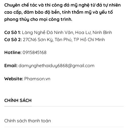
Chuyên chế tác và thi công đá mỹ nghệ từ đá tự nhiên
cao cấp, đảm bảo độ bền, tính thẩm mỹ và yếu tố
phong thủy cho mọi công trình.
Cơ Sở 1:
Làng Nghề Đá Ninh Vân, Hoa Lư, Ninh Bình
Cơ Sở 2:
27CN6 Sơn Kỳ, Tân Phú, TP Hồ Chí Minh
Hotline:
0915845168
Email:
damynghethaiduy6868@gmail.com
Website:
Phamson.vn
CHÍNH SÁCH
Chính sách thanh toán