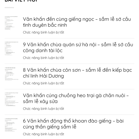
Văn khấn đền cùng giếng ngọc – sắm lễ sớ cầu
tình duyên bắc ninh
ở
Chức năng bình luận bị tắt
Văn
khấn
9 Văn khấn chùa quán sứ hà nội – sắm lễ sớ cầu
đền
công danh tài lộc
cùng
ở
Chức năng bình luận bị tắt
giếng
9
ngọc
Văn
8 Văn khấn chùa côn sơn – sắm lễ đền kiếp bạc
–
khấn
sắm
chí linh Hải Dương
chùa
lễ
ở
Chức năng bình luận bị tắt
quán
sớ
8
sứ
cầu
Văn
Văn khấn cúng chuồng heo trại gà chăn nuôi –
hà
tình
khấn
nội
sắm lễ xây sửa
duyên
chùa
–
bắc
ở
Chức năng bình luận bị tắt
côn
sắm
ninh
Văn
sơn
lễ
khấn
6 Văn khấn động thổ khoan đào giếng – bài
–
sớ
cúng
sắm
cúng thần giếng sắm lễ
cầu
chuồng
lễ
công
ở
Chức năng bình luận bị tắt
heo
đền
danh
6