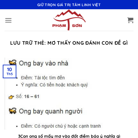
Bỏ
GIỮ TRỌN GIÁ TRỊ TÂM LINH VIỆT
qua
nội
dung
LƯU TRỮ THẺ:
MƠ THẤY ONG ĐÁNH CON ĐỀ GÌ
10
Th5
3Con ong số mấy mơ vào đốt điềm báo ý nghĩa gì