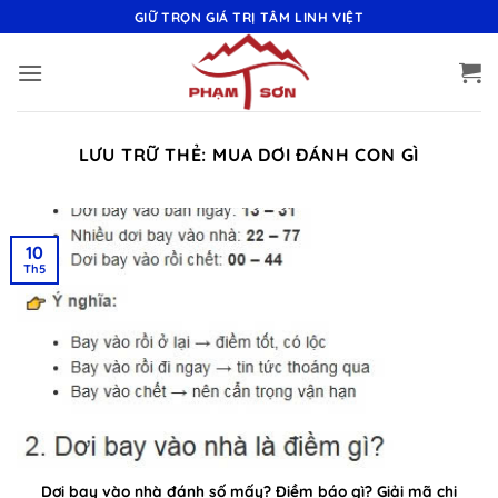
Bỏ
GIỮ TRỌN GIÁ TRỊ TÂM LINH VIỆT
qua
nội
dung
LƯU TRỮ THẺ:
MUA DƠI ĐÁNH CON GÌ
10
Th5
Dơi bay vào nhà đánh số mấy? Điềm báo gì? Giải mã chi