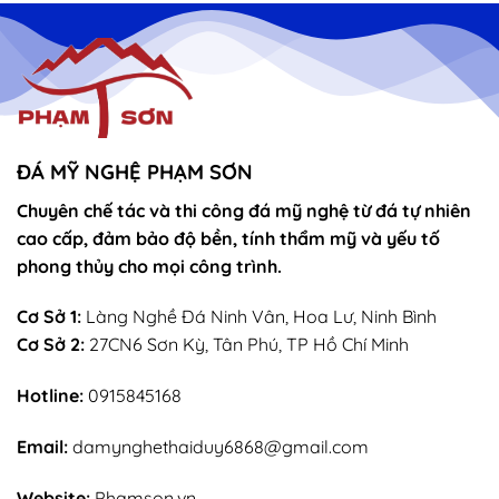
thờ
Tòa
vọng
Thánh
–
Mẫu
sắn
lễ
sớ
rút
chân
nhang
ĐÁ MỸ NGHỆ PHẠM SƠN
Chuyên chế tác và thi công đá mỹ nghệ từ đá tự nhiên
cao cấp, đảm bảo độ bền, tính thẩm mỹ và yếu tố
phong thủy cho mọi công trình.
Cơ Sở 1:
Làng Nghề Đá Ninh Vân, Hoa Lư, Ninh Bình
Cơ Sở 2:
27CN6 Sơn Kỳ, Tân Phú, TP Hồ Chí Minh
Hotline:
0915845168
Email:
damynghethaiduy6868@gmail.com
Website:
Phamson.vn