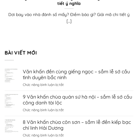
tiết ý nghĩa
Dơi bay vào nhà đánh số mấy? Điềm báo gì? Giải mã chi tiết ý
[...]
BÀI VIẾT MỚI
Văn khấn đền cùng giếng ngọc – sắm lễ sớ cầu
tình duyên bắc ninh
ở
Chức năng bình luận bị tắt
Văn
khấn
9 Văn khấn chùa quán sứ hà nội – sắm lễ sớ cầu
đền
công danh tài lộc
cùng
ở
Chức năng bình luận bị tắt
giếng
9
ngọc
Văn
8 Văn khấn chùa côn sơn – sắm lễ đền kiếp bạc
–
khấn
sắm
chí linh Hải Dương
chùa
lễ
ở
Chức năng bình luận bị tắt
quán
sớ