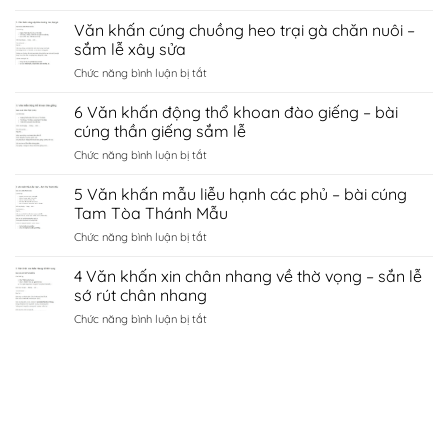
8
sứ
cầu
Văn
Văn khấn cúng chuồng heo trại gà chăn nuôi –
hà
tình
khấn
nội
sắm lễ xây sửa
duyên
chùa
–
bắc
ở
Chức năng bình luận bị tắt
côn
sắm
ninh
Văn
sơn
lễ
khấn
6 Văn khấn động thổ khoan đào giếng – bài
–
sớ
cúng
sắm
cúng thần giếng sắm lễ
cầu
chuồng
lễ
công
ở
Chức năng bình luận bị tắt
heo
đền
danh
6
trại
kiếp
tài
Văn
5 Văn khấn mẫu liễu hạnh các phủ – bài cúng
gà
bạc
lộc
khấn
chăn
Tam Tòa Thánh Mẫu
chí
động
nuôi
linh
ở
Chức năng bình luận bị tắt
thổ
–
Hải
5
khoan
sắm
Dương
Văn
4 Văn khấn xin chân nhang về thờ vọng – sắn lễ
đào
lễ
khấn
giếng
sớ rút chân nhang
xây
mẫu
–
sửa
ở
Chức năng bình luận bị tắt
liễu
bài
4
hạnh
cúng
Văn
các
thần
khấn
phủ
giếng
xin
–
sắm
chân
bài
lễ
nhang
cúng
về
Tam