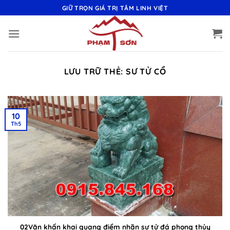
Bỏ
GIỮ TRỌN GIÁ TRỊ TÂM LINH VIỆT
qua
nội
dung
LƯU TRỮ THẺ:
SƯ TỬ CỔ
10
Th5
02Văn khấn khai quang điểm nhãn sư tử đá phong thủy