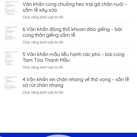
Văn
Văn khấn cúng chuồng heo trại gà chăn nuôi –
hà
tình
khấn
nội
sắm lễ xây sửa
duyên
chùa
–
bắc
ở
Chức năng bình luận bị tắt
côn
sắm
ninh
Văn
sơn
lễ
khấn
6 Văn khấn động thổ khoan đào giếng – bài
–
sớ
cúng
sắm
cúng thần giếng sắm lễ
cầu
chuồng
lễ
công
ở
Chức năng bình luận bị tắt
heo
đền
danh
6
trại
kiếp
tài
Văn
5 Văn khấn mẫu liễu hạnh các phủ – bài cúng
gà
bạc
lộc
khấn
chăn
Tam Tòa Thánh Mẫu
chí
động
nuôi
linh
ở
Chức năng bình luận bị tắt
thổ
–
Hải
5
khoan
sắm
Dương
Văn
4 Văn khấn xin chân nhang về thờ vọng – sắn lễ
đào
lễ
khấn
giếng
sớ rút chân nhang
xây
mẫu
–
sửa
ở
Chức năng bình luận bị tắt
liễu
bài
4
hạnh
cúng
Văn
các
thần
khấn
phủ
giếng
xin
–
sắm
chân
bài
lễ
nhang
cúng
về
Tam
thờ
Tòa