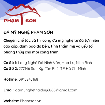
vọng
Thánh
–
Mẫu
sắn
lễ
sớ
rút
chân
nhang
ĐÁ MỸ NGHỆ PHẠM SƠN
Chuyên chế tác và thi công đá mỹ nghệ từ đá tự nhiên
cao cấp, đảm bảo độ bền, tính thẩm mỹ và yếu tố
phong thủy cho mọi công trình.
Cơ Sở 1:
Làng Nghề Đá Ninh Vân, Hoa Lư, Ninh Bình
Cơ Sở 2:
27CN6 Sơn Kỳ, Tân Phú, TP Hồ Chí Minh
Hotline:
0915845168
Email:
damynghethaiduy6868@gmail.com
Website:
Phamson.vn