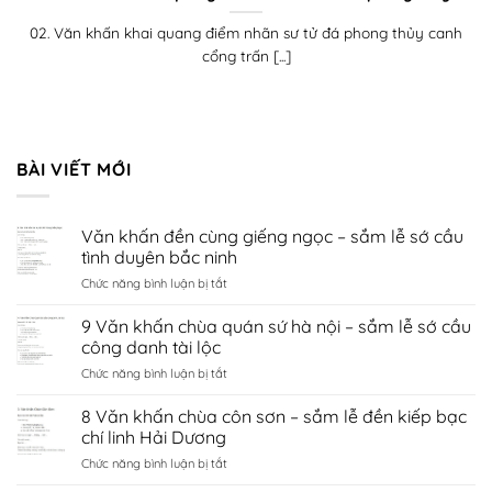
02. Văn khấn khai quang điểm nhãn sư tử đá phong thủy canh
cổng trấn [...]
BÀI VIẾT MỚI
Văn khấn đền cùng giếng ngọc – sắm lễ sớ cầu
tình duyên bắc ninh
ở
Chức năng bình luận bị tắt
Văn
khấn
9 Văn khấn chùa quán sứ hà nội – sắm lễ sớ cầu
đền
công danh tài lộc
cùng
ở
Chức năng bình luận bị tắt
giếng
9
ngọc
Văn
8 Văn khấn chùa côn sơn – sắm lễ đền kiếp bạc
–
khấn
sắm
chí linh Hải Dương
chùa
lễ
ở
Chức năng bình luận bị tắt
quán
sớ
8
sứ
cầu