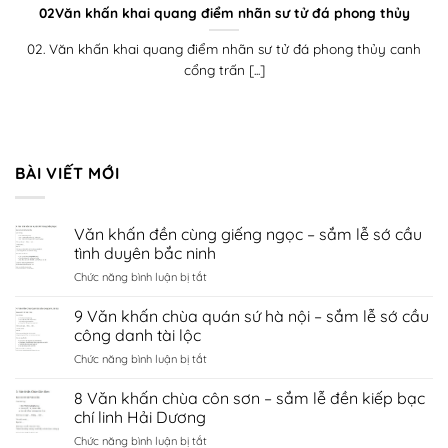
02Văn khấn khai quang điểm nhãn sư tử đá phong thủy
02. Văn khấn khai quang điểm nhãn sư tử đá phong thủy canh
cổng trấn [...]
BÀI VIẾT MỚI
Văn khấn đền cùng giếng ngọc – sắm lễ sớ cầu
tình duyên bắc ninh
ở
Chức năng bình luận bị tắt
Văn
khấn
9 Văn khấn chùa quán sứ hà nội – sắm lễ sớ cầu
đền
công danh tài lộc
cùng
ở
Chức năng bình luận bị tắt
giếng
9
ngọc
Văn
8 Văn khấn chùa côn sơn – sắm lễ đền kiếp bạc
–
khấn
sắm
chí linh Hải Dương
chùa
lễ
ở
Chức năng bình luận bị tắt
quán
sớ