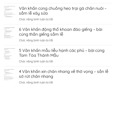
8
sứ
cầu
Văn
Văn khấn cúng chuồng heo trại gà chăn nuôi –
hà
tình
khấn
nội
sắm lễ xây sửa
duyên
chùa
–
bắc
ở
Chức năng bình luận bị tắt
côn
sắm
ninh
Văn
sơn
lễ
khấn
6 Văn khấn động thổ khoan đào giếng – bài
–
sớ
cúng
sắm
cúng thần giếng sắm lễ
cầu
chuồng
lễ
công
ở
Chức năng bình luận bị tắt
heo
đền
danh
6
trại
kiếp
tài
Văn
5 Văn khấn mẫu liễu hạnh các phủ – bài cúng
gà
bạc
lộc
khấn
chăn
Tam Tòa Thánh Mẫu
chí
động
nuôi
linh
ở
Chức năng bình luận bị tắt
thổ
–
Hải
5
khoan
sắm
Dương
Văn
4 Văn khấn xin chân nhang về thờ vọng – sắn lễ
đào
lễ
khấn
giếng
sớ rút chân nhang
xây
mẫu
–
sửa
ở
Chức năng bình luận bị tắt
liễu
bài
4
hạnh
cúng
Văn
các
thần
khấn
phủ
giếng
xin
–
sắm
chân
bài
lễ
nhang
cúng
về
Tam