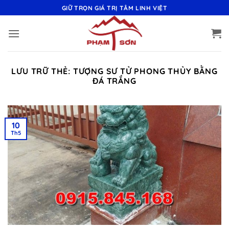
Bỏ
GIỮ TRỌN GIÁ TRỊ TÂM LINH VIỆT
qua
nội
dung
LƯU TRỮ THẺ:
TƯỢNG SƯ TỬ PHONG THỦY BẰNG
ĐÁ TRẮNG
10
Th5