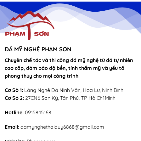
thờ
Tòa
vọng
Thánh
–
Mẫu
sắn
lễ
sớ
rút
chân
nhang
ĐÁ MỸ NGHỆ PHẠM SƠN
Chuyên chế tác và thi công đá mỹ nghệ từ đá tự nhiên
cao cấp, đảm bảo độ bền, tính thẩm mỹ và yếu tố
phong thủy cho mọi công trình.
Cơ Sở 1:
Làng Nghề Đá Ninh Vân, Hoa Lư, Ninh Bình
Cơ Sở 2:
27CN6 Sơn Kỳ, Tân Phú, TP Hồ Chí Minh
Hotline:
0915845168
Email:
damynghethaiduy6868@gmail.com