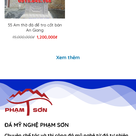
55 Am thờ đá để tro cốt bán
An Giang
Giá
Giá
15,000,000
₫
1,200,000
₫
gốc
hiện
là:
tại
15,000,000₫.
là:
1,200,000₫.
Xem thêm
ĐÁ MỸ NGHỆ PHẠM SƠN
Chuyên chế tác và thi công đá mỹ nghệ từ đá tự nhiên