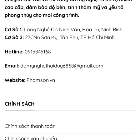
cao cấp, đảm bảo độ bền, tính thẩm mỹ và yếu tố
phong thủy cho mọi công trình.
Cơ Sở 1:
Làng Nghề Đá Ninh Vân, Hoa Lư, Ninh Bình
Cơ Sở 2:
27CN6 Sơn Kỳ, Tân Phú, TP Hồ Chí Minh
Hotline:
0915845168
Email:
damynghethaiduy6868@gmail.com
Website:
Phamson.vn
CHÍNH SÁCH
Chính sách thanh toán
Chính sách vận chuyển