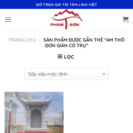
Bỏ
GIỮ TRỌN GIÁ TRỊ TÂM LINH VIỆT
qua
nội
dung
TRANG CHỦ
/
SẢN PHẨM ĐƯỢC GẮN THẺ “AM THỜ
ĐƠN GIẢN CÓ TRỤ”
LỌC