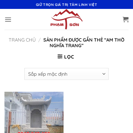
Bỏ
GIỮ TRỌN GIÁ TRỊ TÂM LINH VIỆT
qua
nội
dung
TRANG CHỦ
/
SẢN PHẨM ĐƯỢC GẮN THẺ “AM THỜ
NGHĨA TRANG”
LỌC