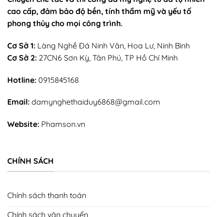
cao cấp, đảm bảo độ bền, tính thẩm mỹ và yếu tố
phong thủy cho mọi công trình.
Cơ Sở 1:
Làng Nghề Đá Ninh Vân, Hoa Lư, Ninh Bình
Cơ Sở 2:
27CN6 Sơn Kỳ, Tân Phú, TP Hồ Chí Minh
Hotline:
0915845168
Email:
damynghethaiduy6868@gmail.com
Website:
Phamson.vn
CHÍNH SÁCH
Chính sách thanh toán
Chính sách vận chuyển