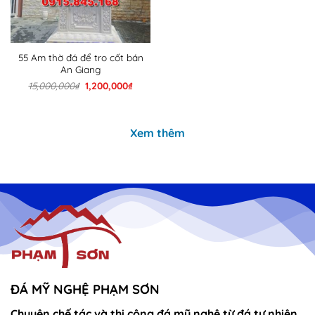
55 Am thờ đá để tro cốt bán
An Giang
Giá
Giá
15,000,000
₫
1,200,000
₫
gốc
hiện
là:
tại
15,000,000₫.
là:
1,200,000₫.
Xem thêm
ĐÁ MỸ NGHỆ PHẠM SƠN
Chuyên chế tác và thi công đá mỹ nghệ từ đá tự nhiên