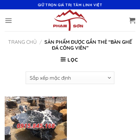
Bỏ
GIỮ TRỌN GIÁ TRỊ TÂM LINH VIỆT
qua
nội
dung
TRANG CHỦ
/
SẢN PHẨM ĐƯỢC GẮN THẺ “BÀN GHẾ
ĐÁ CÔNG VIÊN”
LỌC