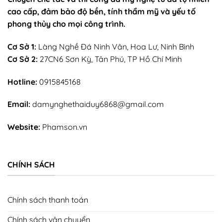
cao cấp, đảm bảo độ bền, tính thẩm mỹ và yếu tố
phong thủy cho mọi công trình.
Cơ Sở 1:
Làng Nghề Đá Ninh Vân, Hoa Lư, Ninh Bình
Cơ Sở 2:
27CN6 Sơn Kỳ, Tân Phú, TP Hồ Chí Minh
Hotline:
0915845168
Email:
damynghethaiduy6868@gmail.com
Website:
Phamson.vn
CHÍNH SÁCH
Chính sách thanh toán
Chính sách vận chuyển