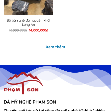
Bộ bàn ghế đá nguyên khối
Long An
Giá
Giá
16,000,000
₫
14,000,000
₫
gốc
hiện
là:
tại
16,000,000₫.
là:
14,000,000₫.
Xem thêm
ĐÁ MỸ NGHỆ PHẠM SƠN
Chuyên chế tác và thi công đá mỹ nghệ từ đá tự nhiên