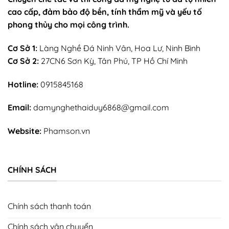
cao cấp, đảm bảo độ bền, tính thẩm mỹ và yếu tố
phong thủy cho mọi công trình.
Cơ Sở 1:
Làng Nghề Đá Ninh Vân, Hoa Lư, Ninh Bình
Cơ Sở 2:
27CN6 Sơn Kỳ, Tân Phú, TP Hồ Chí Minh
Hotline:
0915845168
Email:
damynghethaiduy6868@gmail.com
Website:
Phamson.vn
CHÍNH SÁCH
Chính sách thanh toán
Chính sách vận chuyển