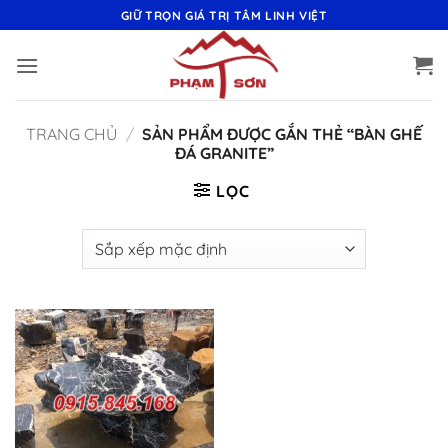
Bỏ
GIỮ TRỌN GIÁ TRỊ TÂM LINH VIỆT
qua
nội
dung
TRANG CHỦ
/
SẢN PHẨM ĐƯỢC GẮN THẺ “BÀN GHẾ
ĐÁ GRANITE”
LỌC