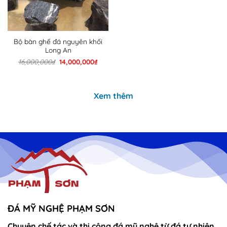
Bộ bàn ghế đá nguyên khối
Long An
Giá
Giá
16,000,000
₫
14,000,000
₫
gốc
hiện
là:
tại
16,000,000₫.
là:
14,000,000₫.
Xem thêm
ĐÁ MỸ NGHỆ PHẠM SƠN
Chuyên chế tác và thi công đá mỹ nghệ từ đá tự nhiên