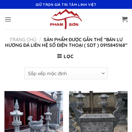
Bỏ
GIỮ TRỌN GIÁ TRỊ TÂM LINH VIỆT
qua
nội
dung
TRANG CHỦ
/
SẢN PHẨM ĐƯỢC GẮN THẺ “BÁN LƯ
HƯƠNG ĐÁ LIÊN HỆ SỐ ĐIỆN THOẠI ( SDT ) 0915845168”
LỌC