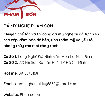
ĐÁ MỸ NGHỆ PHẠM SƠN
Chuyên chế tác và thi công đá mỹ nghệ từ đá tự nhiên
cao cấp, đảm bảo độ bền, tính thẩm mỹ và yếu tố
phong thủy cho mọi công trình.
Cơ Sở 1:
Làng Nghề Đá Ninh Vân, Hoa Lư, Ninh Bình
Cơ Sở 2:
27CN6 Sơn Kỳ, Tân Phú, TP Hồ Chí Minh
Hotline:
0915845168
Email:
damynghethaiduy6868@gmail.com
Website:
Phamson.vn