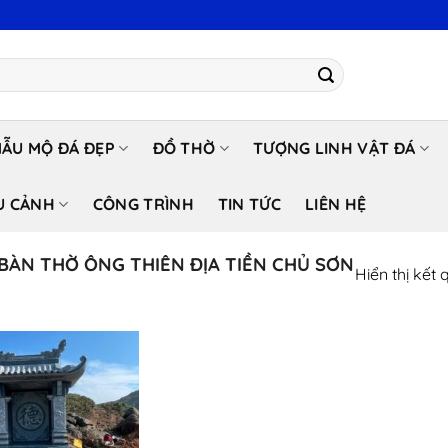
ẪU MỘ ĐÁ ĐẸP
ĐỒ THỜ
TƯỢNG LINH VẬT ĐÁ
U CẢNH
CÔNG TRÌNH
TIN TỨC
LIÊN HỆ
BÀN THỜ ÔNG THIÊN ĐỊA TIỀN CHỦ SƠN
Hiển thị kết