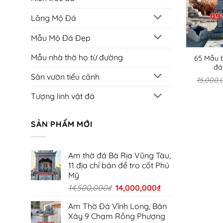
Lăng Mộ Đá
Mẫu Mộ Đá Đẹp
Mẫu nhà thờ họ từ đường
65 Mẫu 
đá
Sân vườn tiểu cảnh
15,000,
Tượng linh vật đá
SẢN PHẨM MỚI
Am thờ đá Bà Rịa Vũng Tàu,
11 địa chỉ bán để tro cốt Phú
Mỹ
Giá
Giá
14,500,000
₫
14,000,000
₫
gốc
hiện
Am Thờ Đá Vĩnh Long, Bán
là:
tại
Xây 9 Chạm Rồng Phượng
14,500,000₫.
là: