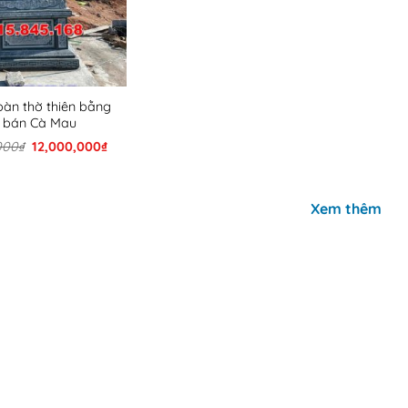
bàn thờ thiên bằng
 bán Cà Mau
Giá
Giá
000
₫
12,000,000
₫
gốc
hiện
là:
tại
15,000,000₫.
là:
12,000,000₫.
Xem thêm