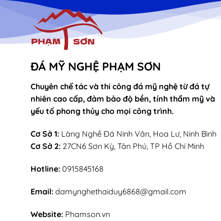
ĐÁ MỸ NGHỆ PHẠM SƠN
Chuyên chế tác và thi công đá mỹ nghệ từ đá tự
nhiên cao cấp, đảm bảo độ bền, tính thẩm mỹ và
yếu tố phong thủy cho mọi công trình.
Cơ Sở 1:
Làng Nghề Đá Ninh Vân, Hoa Lư, Ninh Bình
Cơ Sở 2:
27CN6 Sơn Kỳ, Tân Phú, TP Hồ Chí Minh
Hotline:
0915845168
Email:
damynghethaiduy6868@gmail.com
Website:
Phamson.vn