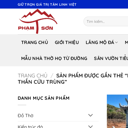
Bỏ
GIỮ TRỌN GIÁ TRỊ TÂM LINH VIỆT
qua
nội
Tìm
dung
kiếm:
TRANG CHỦ
GIỚI THIỆU
LĂNG MỘ ĐÁ
M
MẪU NHÀ THỜ HỌ TỪ ĐƯỜNG
SÂN VƯỜN TIỂ
TRANG CHỦ
/
SẢN PHẨM ĐƯỢC GẮN THẺ “
THẦN CỬU TRÙNG”
DANH MỤC SẢN PHẨM
Đồ Thờ
Kiến trúc đá