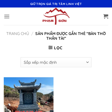
Bỏ
GIỮ TRỌN GIÁ TRỊ TÂM LINH VIỆT
qua
nội
dung
TRANG CHỦ
/
SẢN PHẨM ĐƯỢC GẮN THẺ “BÀN THỜ
THẦN TÀI”
LỌC