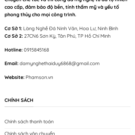
cao cấp, đảm bảo độ bền, tính thẩm mỹ và yếu tố
phong thủy cho mọi công trình.
Cơ Sở 1:
Làng Nghề Đá Ninh Vân, Hoa Lư, Ninh Bình
Cơ Sở 2:
27CN6 Sơn Kỳ, Tân Phú, TP Hồ Chí Minh
Hotline:
0915845168
Email:
damynghethaiduy6868@gmail.com
Website:
Phamson.vn
CHÍNH SÁCH
Chính sách thanh toán
Chính sách vận chuyển