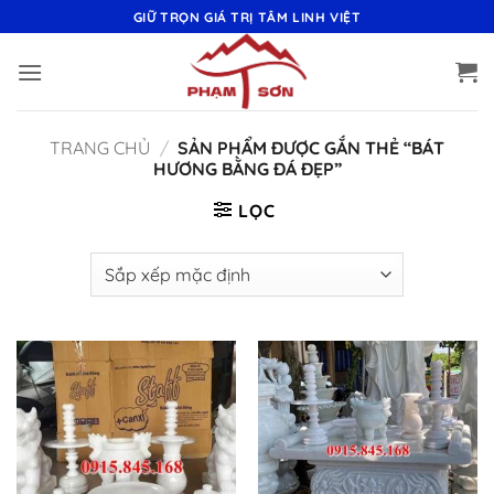
Bỏ
GIỮ TRỌN GIÁ TRỊ TÂM LINH VIỆT
qua
nội
dung
TRANG CHỦ
/
SẢN PHẨM ĐƯỢC GẮN THẺ “BÁT
HƯƠNG BẰNG ĐÁ ĐẸP”
LỌC