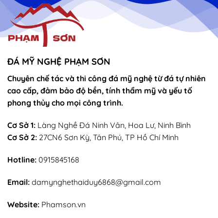
ĐÁ MỸ NGHỆ PHẠM SƠN
Chuyên chế tác và thi công đá mỹ nghệ từ đá tự nhiên
cao cấp, đảm bảo độ bền, tính thẩm mỹ và yếu tố
phong thủy cho mọi công trình.
Cơ Sở 1:
Làng Nghề Đá Ninh Vân, Hoa Lư, Ninh Bình
Cơ Sở 2:
27CN6 Sơn Kỳ, Tân Phú, TP Hồ Chí Minh
Hotline:
0915845168
Email:
damynghethaiduy6868@gmail.com
Website:
Phamson.vn