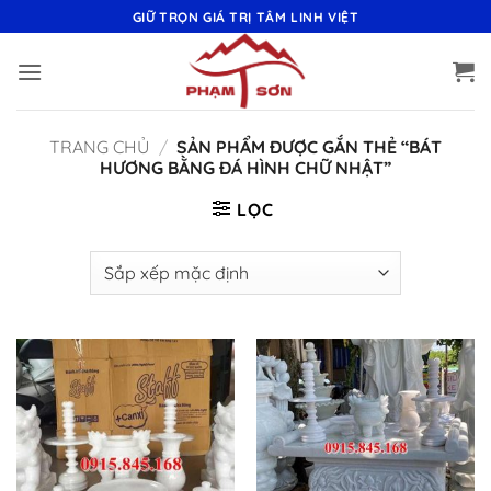
Bỏ
GIỮ TRỌN GIÁ TRỊ TÂM LINH VIỆT
qua
nội
dung
TRANG CHỦ
/
SẢN PHẨM ĐƯỢC GẮN THẺ “BÁT
HƯƠNG BẰNG ĐÁ HÌNH CHỮ NHẬT”
LỌC