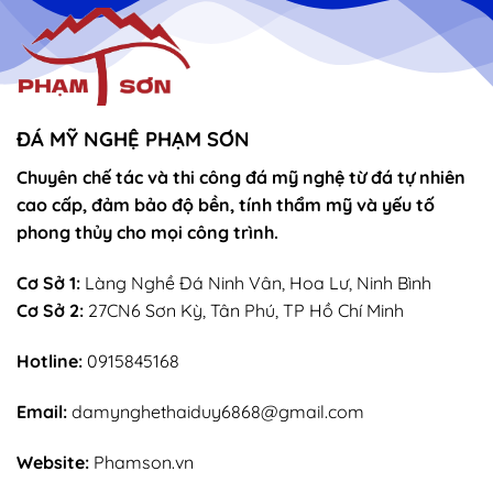
ĐÁ MỸ NGHỆ PHẠM SƠN
Chuyên chế tác và thi công đá mỹ nghệ từ đá tự nhiên
cao cấp, đảm bảo độ bền, tính thẩm mỹ và yếu tố
phong thủy cho mọi công trình.
Cơ Sở 1:
Làng Nghề Đá Ninh Vân, Hoa Lư, Ninh Bình
Cơ Sở 2:
27CN6 Sơn Kỳ, Tân Phú, TP Hồ Chí Minh
Hotline:
0915845168
Email:
damynghethaiduy6868@gmail.com
Website:
Phamson.vn