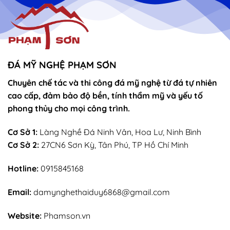
ĐÁ MỸ NGHỆ PHẠM SƠN
Chuyên chế tác và thi công đá mỹ nghệ từ đá tự nhiên
cao cấp, đảm bảo độ bền, tính thẩm mỹ và yếu tố
phong thủy cho mọi công trình.
Cơ Sở 1:
Làng Nghề Đá Ninh Vân, Hoa Lư, Ninh Bình
Cơ Sở 2:
27CN6 Sơn Kỳ, Tân Phú, TP Hồ Chí Minh
Hotline:
0915845168
Email:
damynghethaiduy6868@gmail.com
Website:
Phamson.vn