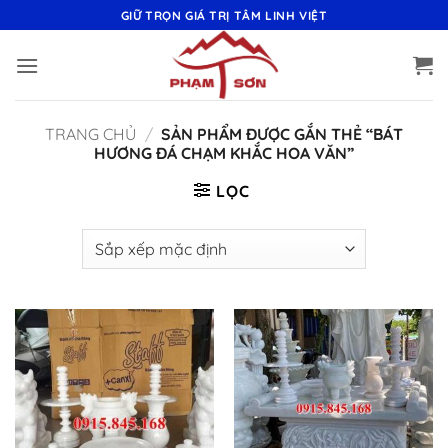
Bỏ
GIỮ TRỌN GIÁ TRỊ TÂM LINH VIỆT
qua
nội
dung
TRANG CHỦ
/
SẢN PHẨM ĐƯỢC GẮN THẺ “BÁT
HƯƠNG ĐÁ CHẠM KHẮC HOA VĂN”
LỌC