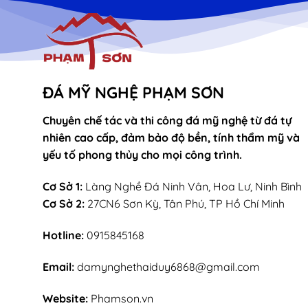
ĐÁ MỸ NGHỆ PHẠM SƠN
Chuyên chế tác và thi công đá mỹ nghệ từ đá tự
nhiên cao cấp, đảm bảo độ bền, tính thẩm mỹ và
yếu tố phong thủy cho mọi công trình.
Cơ Sở 1:
Làng Nghề Đá Ninh Vân, Hoa Lư, Ninh Bình
Cơ Sở 2:
27CN6 Sơn Kỳ, Tân Phú, TP Hồ Chí Minh
Hotline:
0915845168
Email:
damynghethaiduy6868@gmail.com
Website:
Phamson.vn