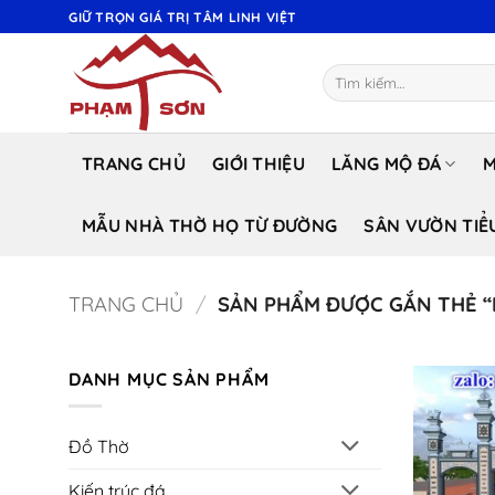
Bỏ
GIỮ TRỌN GIÁ TRỊ TÂM LINH VIỆT
qua
nội
Tìm
dung
kiếm:
TRANG CHỦ
GIỚI THIỆU
LĂNG MỘ ĐÁ
M
MẪU NHÀ THỜ HỌ TỪ ĐƯỜNG
SÂN VƯỜN TIỂ
TRANG CHỦ
/
SẢN PHẨM ĐƯỢC GẮN THẺ “
DANH MỤC SẢN PHẨM
Đồ Thờ
Kiến trúc đá