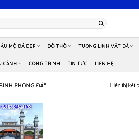
ẪU MỘ ĐÁ ĐẸP
ĐỒ THỜ
TƯỢNG LINH VẬT ĐÁ
U CẢNH
CÔNG TRÌNH
TIN TỨC
LIÊN HỆ
BÌNH PHONG ĐÁ”
Hiển thị kết