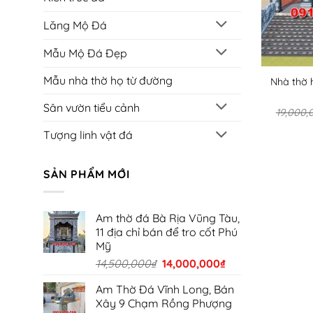
Lăng Mộ Đá
Mẫu Mộ Đá Đẹp
Mẫu nhà thờ họ từ đường
Nhà thờ 
Sân vườn tiểu cảnh
19,000,
Tượng linh vật đá
SẢN PHẨM MỚI
Am thờ đá Bà Rịa Vũng Tàu,
11 địa chỉ bán để tro cốt Phú
Mỹ
Giá
Giá
14,500,000
₫
14,000,000
₫
gốc
hiện
Am Thờ Đá Vĩnh Long, Bán
là:
tại
Xây 9 Chạm Rồng Phượng
14,500,000₫.
là: