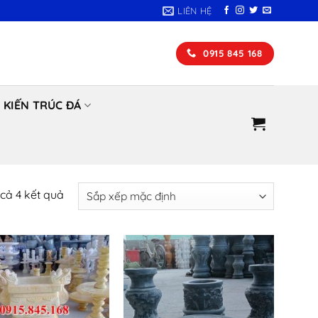
LIÊN HỆ
0915 845 168
KIẾN TRÚC ĐÁ
t cả 4 kết quả