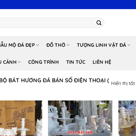
ẪU MỘ ĐÁ ĐẸP
ĐỒ THỜ
TƯỢNG LINH VẬT ĐÁ
U CẢNH
CÔNG TRÌNH
TIN TỨC
LIÊN HỆ
Ộ BÁT HƯƠNG ĐÁ BÁN SỐ ĐIỆN THOẠI (
Hiển thị tấ