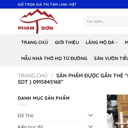
Bỏ
GIỮ TRỌN GIÁ TRỊ TÂM LINH VIỆT
qua
nội
Tìm
dung
kiếm:
TRANG CHỦ
GIỚI THIỆU
LĂNG MỘ ĐÁ
M
MẪU NHÀ THỜ HỌ TỪ ĐƯỜNG
SÂN VƯỜN TIỂ
TRANG CHỦ
/
SẢN PHẨM ĐƯỢC GẮN THẺ “B
SDT ) 0915845168”
DANH MỤC SẢN PHẨM
Đồ Thờ
Kiến trúc đá