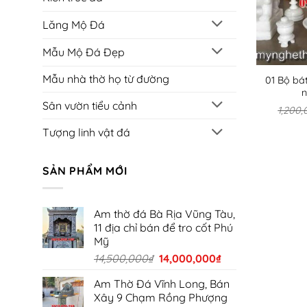
Lăng Mộ Đá
Mẫu Mộ Đá Đẹp
Mẫu nhà thờ họ từ đường
01 Bộ bá
n
Sân vườn tiểu cảnh
1,200,
Tượng linh vật đá
SẢN PHẨM MỚI
Am thờ đá Bà Rịa Vũng Tàu,
11 địa chỉ bán để tro cốt Phú
Mỹ
Giá
Giá
14,500,000
₫
14,000,000
₫
gốc
hiện
Am Thờ Đá Vĩnh Long, Bán
là:
tại
Xây 9 Chạm Rồng Phượng
14,500,000₫.
là: