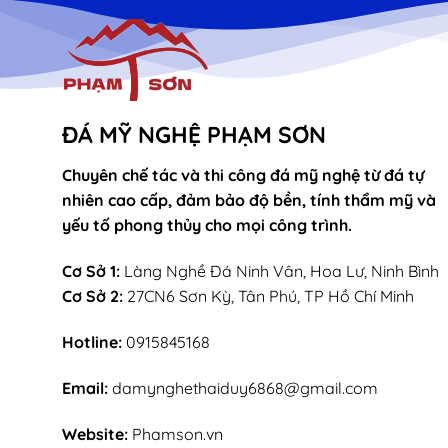
ĐÁ MỸ NGHỆ PHẠM SƠN
Chuyên chế tác và thi công đá mỹ nghệ từ đá tự
nhiên cao cấp, đảm bảo độ bền, tính thẩm mỹ và
yếu tố phong thủy cho mọi công trình.
Cơ Sở 1:
Làng Nghề Đá Ninh Vân, Hoa Lư, Ninh Bình
Cơ Sở 2:
27CN6 Sơn Kỳ, Tân Phú, TP Hồ Chí Minh
Hotline:
0915845168
Email:
damynghethaiduy6868@gmail.com
Website:
Phamson.vn