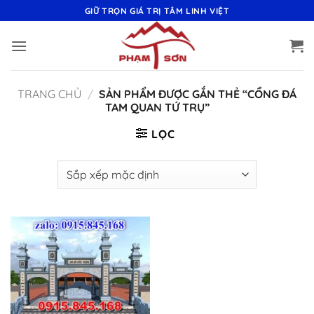
Bỏ
GIỮ TRỌN GIÁ TRỊ TÂM LINH VIỆT
qua
nội
dung
TRANG CHỦ
/
SẢN PHẨM ĐƯỢC GẮN THẺ “CỔNG ĐÁ
TAM QUAN TỨ TRỤ”
LỌC