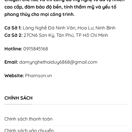
cao cấp, đảm bảo độ bền, tính thẩm mỹ và yếu tố
phong thủy cho mọi công trình.
Cơ Sở 1:
Làng Nghề Đá Ninh Vân, Hoa Lư, Ninh Bình
Cơ Sở 2:
27CN6 Sơn Kỳ, Tân Phú, TP Hồ Chí Minh
Hotline:
0915845168
Email:
damynghethaiduy6868@gmail.com
Website:
Phamson.vn
CHÍNH SÁCH
Chính sách thanh toán
Chính sách vận chuyển