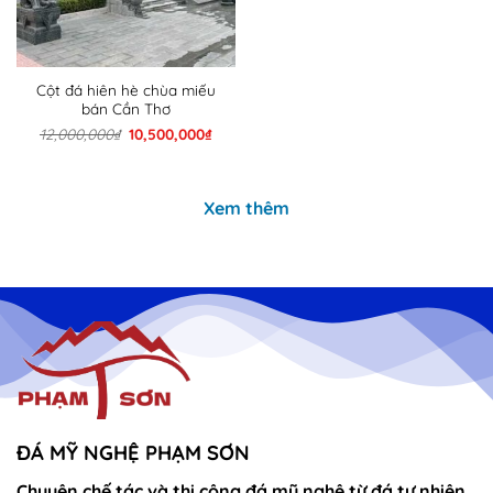
Cột đá hiên hè chùa miếu
bán Cần Thơ
Giá
Giá
12,000,000
₫
10,500,000
₫
gốc
hiện
là:
tại
12,000,000₫.
là:
10,500,000₫.
Xem thêm
ĐÁ MỸ NGHỆ PHẠM SƠN
Chuyên chế tác và thi công đá mỹ nghệ từ đá tự nhiên