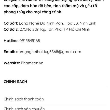
cao cấp, đảm bảo độ bền, tính thẩm mỹ và yếu tố
phong thủy cho mọi công trình.
Cơ Sở 1:
Làng Nghề Đá Ninh Vân, Hoa Lư, Ninh Bình
Cơ Sở 2:
27CN6 Sơn Kỳ, Tân Phú, TP Hồ Chí Minh
Hotline:
0915845168
Email:
damynghethaiduy6868@gmail.com
Website:
Phamson.vn
CHÍNH SÁCH
Chính sách thanh toán
Chính sách vận chuyển