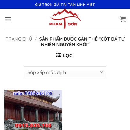
Bỏ
GIỮ TRỌN GIÁ TRỊ TÂM LINH VIỆT
qua
nội
dung
TRANG CHỦ
/
SẢN PHẨM ĐƯỢC GẮN THẺ “CỘT ĐÁ TỰ
NHIÊN NGUYÊN KHỐI”
LỌC