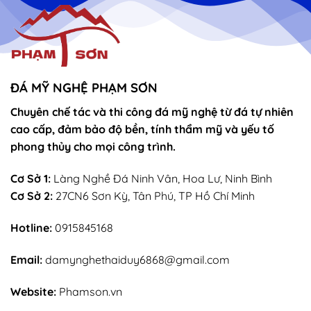
ĐÁ MỸ NGHỆ PHẠM SƠN
Chuyên chế tác và thi công đá mỹ nghệ từ đá tự nhiên
cao cấp, đảm bảo độ bền, tính thẩm mỹ và yếu tố
phong thủy cho mọi công trình.
Cơ Sở 1:
Làng Nghề Đá Ninh Vân, Hoa Lư, Ninh Bình
Cơ Sở 2:
27CN6 Sơn Kỳ, Tân Phú, TP Hồ Chí Minh
Hotline:
0915845168
Email:
damynghethaiduy6868@gmail.com
Website:
Phamson.vn