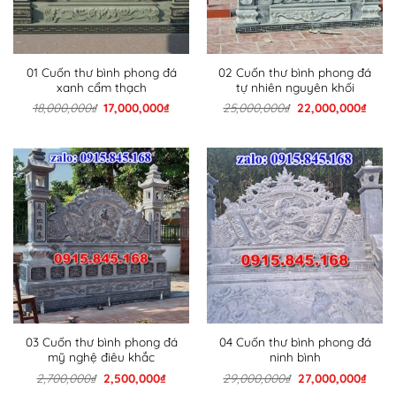
01 Cuốn thư bình phong đá
02 Cuốn thư bình phong đá
xanh cẩm thạch
tự nhiên nguyên khối
Giá
Giá
Giá
Giá
18,000,000
₫
17,000,000
₫
25,000,000
₫
22,000,000
₫
gốc
hiện
gốc
hiện
là:
tại
là:
tại
18,000,000₫.
là:
25,000,000₫.
là:
17,000,000₫.
22,00
03 Cuốn thư bình phong đá
04 Cuốn thư bình phong đá
mỹ nghệ điêu khắc
ninh bình
Giá
Giá
Giá
Giá
2,700,000
₫
2,500,000
₫
29,000,000
₫
27,000,000
₫
gốc
hiện
gốc
hiện