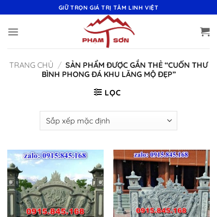
Bỏ
GIỮ TRỌN GIÁ TRỊ TÂM LINH VIỆT
qua
nội
dung
TRANG CHỦ
/
SẢN PHẨM ĐƯỢC GẮN THẺ “CUỐN THƯ
BÌNH PHONG ĐÁ KHU LĂNG MỘ ĐẸP”
LỌC