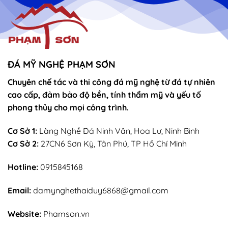
ĐÁ MỸ NGHỆ PHẠM SƠN
Chuyên chế tác và thi công đá mỹ nghệ từ đá tự nhiên
cao cấp, đảm bảo độ bền, tính thẩm mỹ và yếu tố
phong thủy cho mọi công trình.
Cơ Sở 1:
Làng Nghề Đá Ninh Vân, Hoa Lư, Ninh Bình
Cơ Sở 2:
27CN6 Sơn Kỳ, Tân Phú, TP Hồ Chí Minh
Hotline:
0915845168
Email:
damynghethaiduy6868@gmail.com
Website:
Phamson.vn