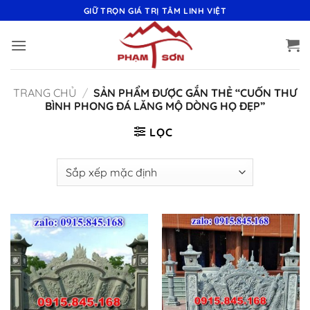
Bỏ
GIỮ TRỌN GIÁ TRỊ TÂM LINH VIỆT
qua
nội
dung
TRANG CHỦ
/
SẢN PHẨM ĐƯỢC GẮN THẺ “CUỐN THƯ
BÌNH PHONG ĐÁ LĂNG MỘ DÒNG HỌ ĐẸP”
LỌC