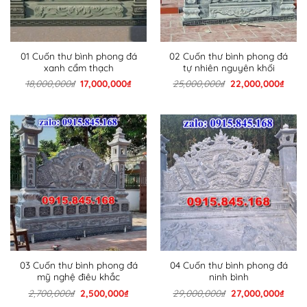
01 Cuốn thư bình phong đá
02 Cuốn thư bình phong đá
xanh cẩm thạch
tự nhiên nguyên khối
Giá
Giá
Giá
Giá
18,000,000
₫
17,000,000
₫
25,000,000
₫
22,000,000
₫
gốc
hiện
gốc
hiện
là:
tại
là:
tại
18,000,000₫.
là:
25,000,000₫.
là:
17,000,000₫.
22,00
03 Cuốn thư bình phong đá
04 Cuốn thư bình phong đá
mỹ nghệ điêu khắc
ninh bình
Giá
Giá
Giá
Giá
2,700,000
₫
2,500,000
₫
29,000,000
₫
27,000,000
₫
gốc
hiện
gốc
hiện