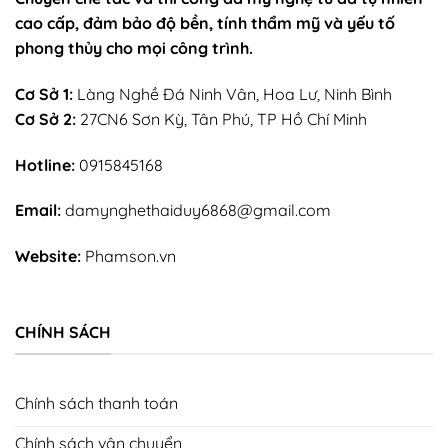
cao cấp, đảm bảo độ bền, tính thẩm mỹ và yếu tố
phong thủy cho mọi công trình.
Cơ Sở 1:
Làng Nghề Đá Ninh Vân, Hoa Lư, Ninh Bình
Cơ Sở 2:
27CN6 Sơn Kỳ, Tân Phú, TP Hồ Chí Minh
Hotline:
0915845168
Email:
damynghethaiduy6868@gmail.com
Website:
Phamson.vn
CHÍNH SÁCH
Chính sách thanh toán
Chính sách vận chuyển