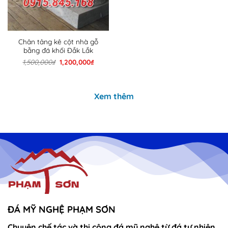
Chân tảng kê cột nhà gỗ
bằng đá khối Đắk Lắk
Giá
Giá
1,500,000
₫
1,200,000
₫
gốc
hiện
là:
tại
1,500,000₫.
là:
1,200,000₫.
Xem thêm
ĐÁ MỸ NGHỆ PHẠM SƠN
Chuyên chế tác và thi công đá mỹ nghệ từ đá tự nhiên