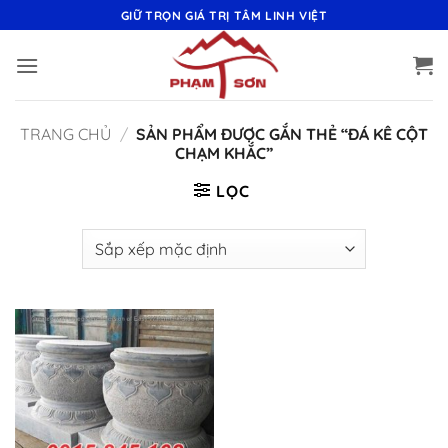
Bỏ
GIỮ TRỌN GIÁ TRỊ TÂM LINH VIỆT
qua
nội
dung
TRANG CHỦ
/
SẢN PHẨM ĐƯỢC GẮN THẺ “ĐÁ KÊ CỘT
CHẠM KHẮC”
LỌC